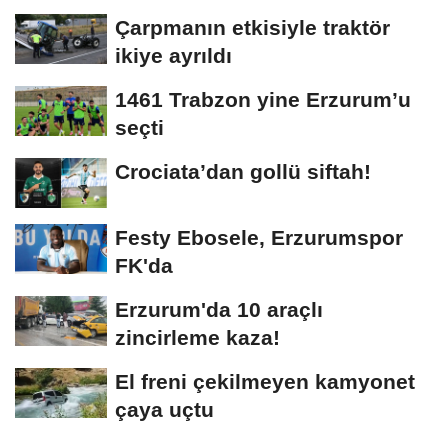
bedeli ağır...
Çarpmanın etkisiyle traktör
ikiye ayrıldı
1461 Trabzon yine Erzurum’u
seçti
Crociata’dan gollü siftah!
Festy Ebosele, Erzurumspor
FK'da
Erzurum'da 10 araçlı
zincirleme kaza!
El freni çekilmeyen kamyonet
çaya uçtu