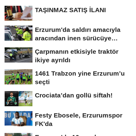
TAŞINMAZ SATIŞ İLANI
Erzurum'da saldırı amacıyla
aracından inen sürücüye
bedeli ağır...
Çarpmanın etkisiyle traktör
ikiye ayrıldı
1461 Trabzon yine Erzurum’u
seçti
Crociata’dan gollü siftah!
Festy Ebosele, Erzurumspor
FK'da