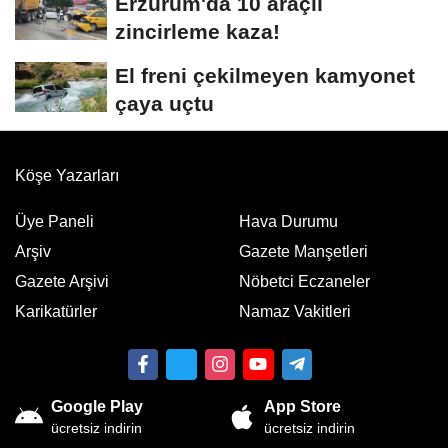
Erzurum'da 10 araçlı
zincirleme kaza!
El freni çekilmeyen kamyonet
çaya uçtu
Köşe Yazarları
Üye Paneli
Hava Durumu
Arşiv
Gazete Manşetleri
Gazete Arşivi
Nöbetci Eczaneler
Karikatürler
Namaz Vakitleri
Google Play
App Store
ücretsiz indirin
ücretsiz indirin