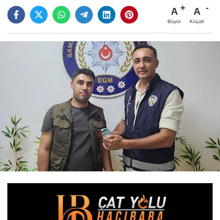
A
A
Büyüt
Küçült