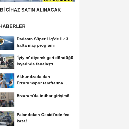
BBİ CİHAZ SATIN ALINACAK
 HABERLER
Dadaşın Süper Lig’de ilk 3
hafta maç programı
'İyiyim' diyerek geri döndüğü
işyerinde fenalaştı
Akhundzada’dan
Erzurumspor taraftarına
mesaj: "Geliyorum
Erzurum'da intihar girişimi!
Dadaşlar!"...
Palandöken Geçidi'nde feci
kaza!