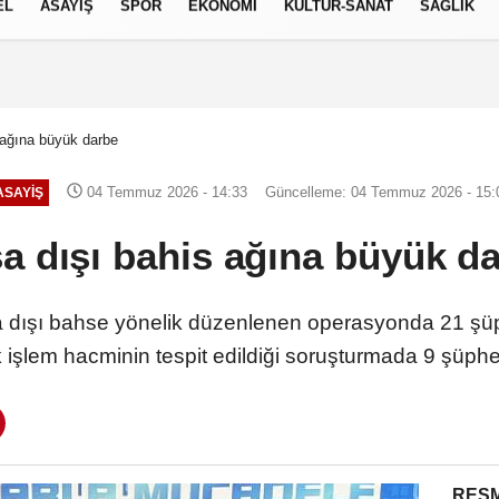
EL
ASAYİŞ
SPOR
EKONOMİ
KÜLTÜR-SANAT
SAĞLIK
8 AĞUSTOS 2026, CUMARTESI
 ağına büyük darbe
04 Temmuz 2026 - 14:33
Güncelleme: 04 Temmuz 2026 - 15:
ASAYİŞ
a dışı bahis ağına büyük d
a dışı bahse yönelik düzenlenen operasyonda 21 şüp
k işlem hacminin tespit edildiği soruşturmada 9 şüphel
RESM