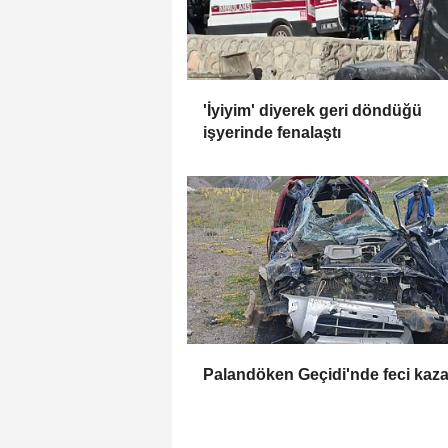
'İyiyim' diyerek geri döndüğü
işyerinde fenalaştı
Palandöken Geçidi'nde feci kaza