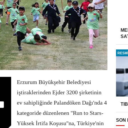
ME
SA
RESMİ
Erzurum Büyükşehir Belediyesi
iştiraklerinden Ejder 3200 şirketinin
ev sahipliğinde Palandöken Dağı'nda 4
TI
kategoride düzenlenen "Run to Stars-
SON
Yüksek İrtifa Koşusu"na, Türkiye'nin