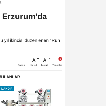
3
u Erzurum'da
 yıl ikincisi düzenlenen "Run
A
A
Büyüt
Küçült
Yazdır
Yorumlar
İ İLANLAR
 İLANDIR