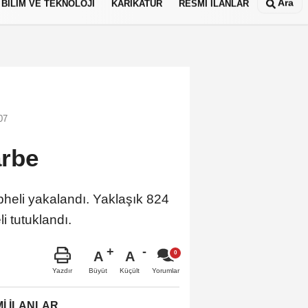
Ara
BİLİM VE TEKNOLOJİ
KARİKATÜR
RESMİ İLANLAR
07
arbe
heli yakalandı. Yaklaşık 824
i tutuklandı.
A
A
Büyüt
Küçült
Yazdır
Yorumlar
İ İLANLAR