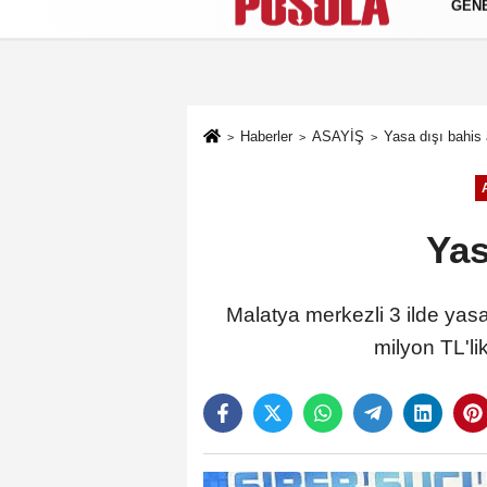
GEN
Künye
İletişim
Gizlilik Politikası
Haberler
ASAYİŞ
Yasa dışı bahis
Yas
Malatya merkezli 3 ilde yas
milyon TL'li