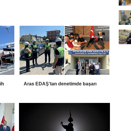
ih
Aras EDAŞ’tan denetimde başarı