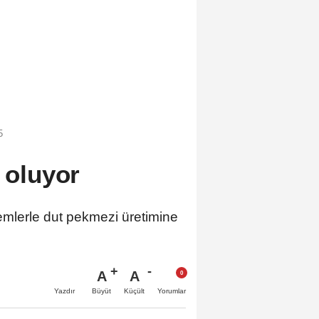
5
su oluyor
temlerle dut pekmezi üretimine
A
A
Büyüt
Küçült
Yazdır
Yorumlar