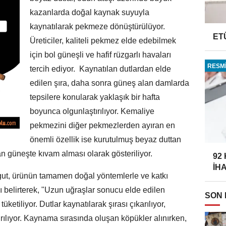
kazanlarda doğal kaynak suyuyla
kaynatılarak pekmeze dönüştürülüyor.
ET
Üreticiler, kaliteli pekmez elde edebilmek
için bol güneşli ve hafif rüzgarlı havaları
RESMİ
tercih ediyor. Kaynatılan dutlardan elde
edilen şıra, daha sonra güneş alan damlarda
tepsilere konularak yaklaşık bir hafta
boyunca olgunlaştırılıyor. Kemaliye
pekmezini diğer pekmezlerden ayıran en
önemli özellik ise kurutulmuş beyaz duttan
n güneşte kıvam alması olarak gösteriliyor.
92
İH
ut, ürünün tamamen doğal yöntemlerle ve katkı
 belirterek, "Uzun uğraşlar sonucu elde edilen
SON
üketiliyor. Dutlar kaynatılarak şırası çıkarılıyor,
rılıyor. Kaynama sırasında oluşan köpükler alınırken,