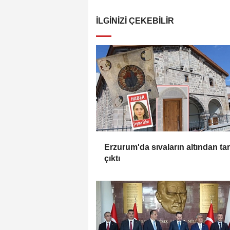
İLGINIZI ÇEKEBILIR
Erzurum'da sıvaların altından tar
çıktı