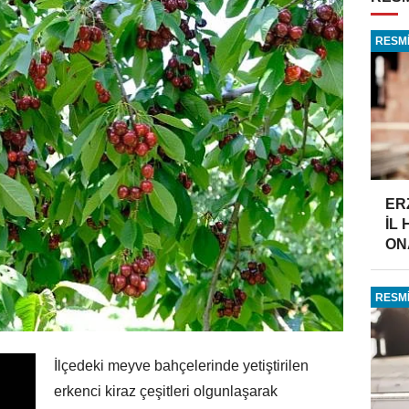
RESMİ
ER
İL
ONA
RESMİ
İlçedeki meyve bahçelerinde yetiştirilen
erkenci kiraz çeşitleri olgunlaşarak