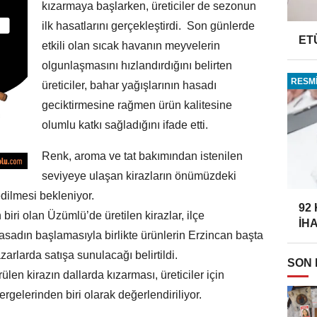
kızarmaya başlarken, üreticiler de sezonun
ilk hasatlarını gerçekleştirdi. Son günlerde
ET
etkili olan sıcak havanın meyvelerin
olgunlaşmasını hızlandırdığını belirten
RESMİ
üreticiler, bahar yağışlarının hasadı
geciktirmesine rağmen ürün kalitesine
olumlu katkı sağladığını ifade etti.
Renk, aroma ve tat bakımından istenilen
seviyeye ulaşan kirazların önümüzdeki
dilmesi bekleniyor.
92
ri olan Üzümlü’de üretilen kirazlar, ilçe
İH
asadın başlamasıyla birlikte ürünlerin Erzincan başta
zarlarda satışa sunulacağı belirtildi.
SON
en kirazın dallarda kızarması, üreticiler için
gelerinden biri olarak değerlendiriliyor.