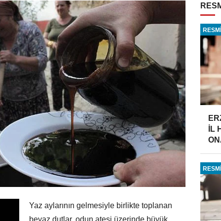
RESM
RESMİ
ER
İL
ONA
RESMİ
Yaz aylarının gelmesiyle birlikte toplanan
beyaz dutlar, odun ateşi üzerinde büyük