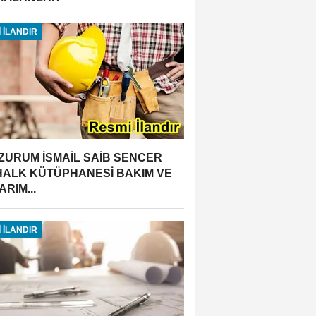
 İLANDIR
ZURUM İSMAİL SAİB SENCER
 HALK KÜTÜPHANESİ BAKIM VE
RIM...
 İLANDIR