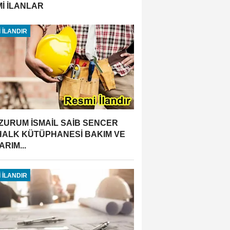
İ İLANLAR
 İLANDIR
ZURUM İSMAİL SAİB SENCER
 HALK KÜTÜPHANESİ BAKIM VE
RIM...
 İLANDIR