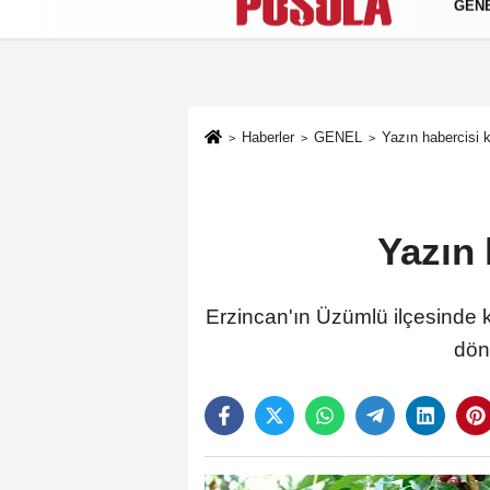
GEN
Künye
İletişim
Gizlilik Politikası
Haberler
GENEL
Yazın habercisi 
Yazın 
Erzincan'ın Üzümlü ilçesinde k
dön