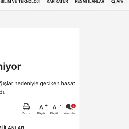
Ara
BİLİM VE TEKNOLOJİ
KARİKATÜR
RESMİ İLANLAR
 iniyor
ağışlar nedeniyle geciken hasat
adı.
A
A
Büyüt
Küçült
Yazdır
Yorumlar
İ İLANLAR