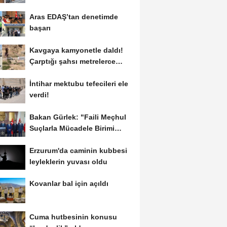
Aras EDAŞ’tan denetimde
başarı
Kavgaya kamyonetle daldı!
Çarptığı şahsı metrelerce
sürükledi
İntihar mektubu tefecileri ele
verdi!
Bakan Gürlek: "Faili Meçhul
Suçlarla Mücadele Birimi
kurduk"
Erzurum'da caminin kubbesi
leyleklerin yuvası oldu
Kovanlar bal için açıldı
Cuma hutbesinin konusu