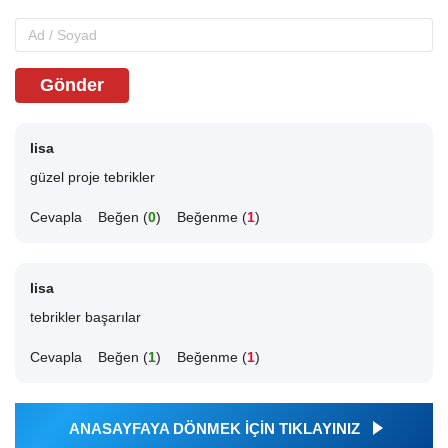
Gönder
lisa
güzel proje tebrikler
Cevapla
Beğen (
0
)
Beğenme (
1
)
lisa
tebrikler başarılar
Cevapla
Beğen (
1
)
Beğenme (
1
)
ANASAYFAYA DÖNMEK İÇİN TIKLAYINIZ