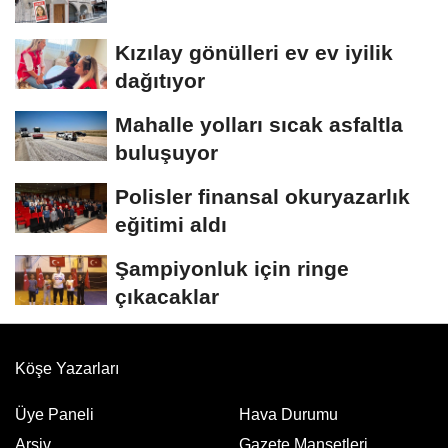
Kızılay gönülleri ev ev iyilik
dağıtıyor
Mahalle yolları sıcak asfaltla
buluşuyor
Polisler finansal okuryazarlık
eğitimi aldı
Şampiyonluk için ringe
çıkacaklar
Köşe Yazarları
Üye Paneli
Hava Durumu
Arşiv
Gazete Manşetleri