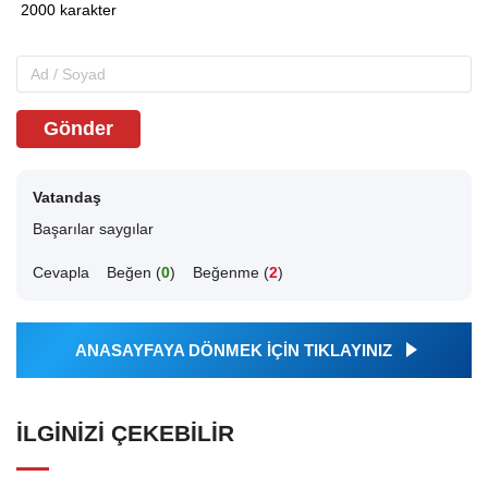
Gönder
Vatandaş
Başarılar saygılar
Cevapla
Beğen (
0
)
Beğenme (
2
)
ANASAYFAYA DÖNMEK İÇİN TIKLAYINIZ
İLGINIZI ÇEKEBILIR