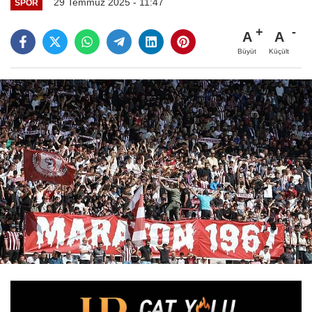
29 Temmuz 2025 - 11:47
SPOR
A
A
Büyüt
Küçült