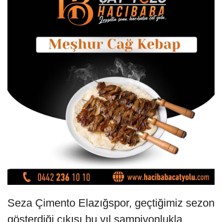
Seza Çimento Elazığspor, geçtiğimiz sezon
gösterdiği çıkışı bu yıl şampiyonlukla