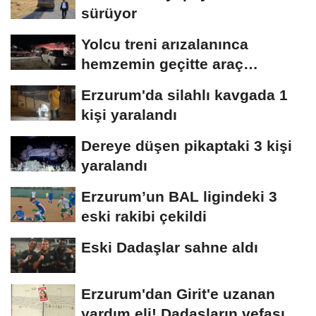
sürüyor
Yolcu treni arızalanınca
hemzemin geçitte araç
kuyruğu oluştu
Erzurum'da silahlı kavgada 1
kişi yaralandı
Dereye düşen pikaptaki 3 kişi
yaralandı
Erzurum’un BAL ligindeki 3
eski rakibi çekildi
Eski Dadaşlar sahne aldı
Erzurum'dan Girit'e uzanan
yardım eli! Dadaşların vefası