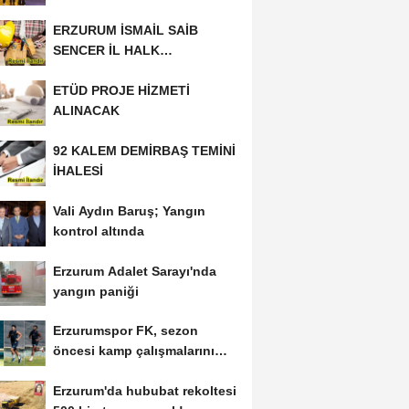
ERZURUM İSMAİL SAİB
SENCER İL HALK
KÜTÜPHANESİ BAKIM VE
ETÜD PROJE HİZMETİ
ONARIM...
ALINACAK
92 KALEM DEMİRBAŞ TEMİNİ
İHALESİ
Vali Aydın Baruş; Yangın
kontrol altında
Erzurum Adalet Sarayı'nda
yangın paniği
Erzurumspor FK, sezon
öncesi kamp çalışmalarını
tamamladı
Erzurum'da hububat rekoltesi