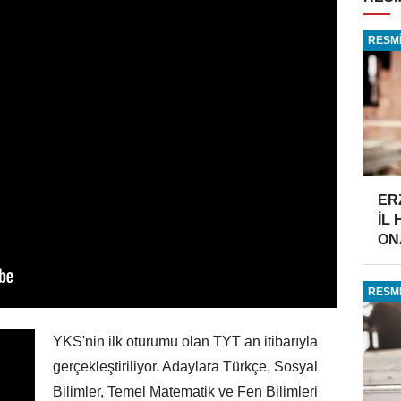
RESMİ
ER
İL
ONA
RESMİ
YKS'nin ilk oturumu olan TYT an itibarıyla
gerçekleştiriliyor. Adaylara Türkçe, Sosyal
Bilimler, Temel Matematik ve Fen Bilimleri