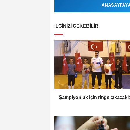
ANASAYFAYA 
İLGINIZI ÇEKEBILIR
Şampiyonluk için ringe çıkacakl