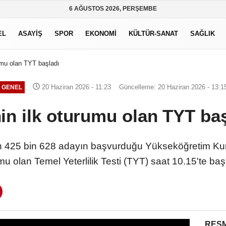
6 AĞUSTOS 2026, PERŞEMBE
EL
ASAYİŞ
SPOR
EKONOMİ
KÜLTÜR-SANAT
SAĞLIK
rumu olan TYT başladı
20 Haziran 2026 - 11:23
Güncelleme: 20 Haziran 2026 - 13:1
GENEL
in ilk oturumu olan TYT b
n 425 bin 628 adayın başvurduğu Yükseköğretim Kuru
mu olan Temel Yeterlilik Testi (TYT) saat 10.15'te ba
RESM