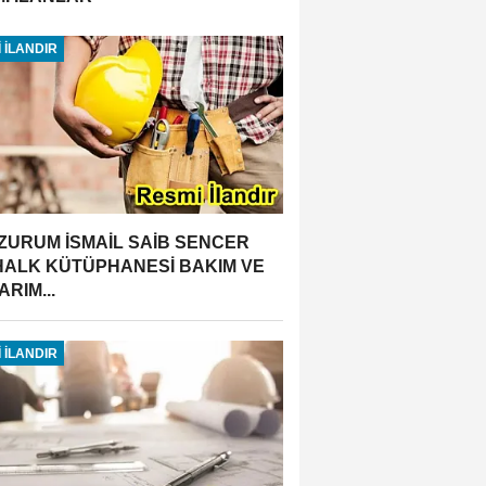
 İLANDIR
ZURUM İSMAİL SAİB SENCER
 HALK KÜTÜPHANESİ BAKIM VE
RIM...
 İLANDIR