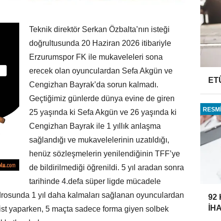
Teknik direktör Serkan Özbalta’nın isteği
doğrultusunda 20 Haziran 2026 itibariyle
Erzurumspor FK ile mukaveleleri sona
erecek olan oyunculardan Sefa Akgün ve
ET
Cengizhan Bayrak’da sorun kalmadı.
Geçtiğimiz günlerde dünya evine de giren
RESMİ
25 yaşında ki Sefa Akgün ve 26 yaşında ki
Cengizhan Bayrak ile 1 yıllık anlaşma
sağlandığı ve mukavelelerinin uzatıldığı,
henüz sözleşmelerin yenilendiğinin TFF’ye
de bildirilmediği öğrenildi. 5 yıl aradan sonra
tarihinde 4.defa süper ligde mücadele
rosunda 1 yıl daha kalmaları sağlanan oyunculardan
92
İH
aist yaparken, 5 maçta sadece forma giyen solbek