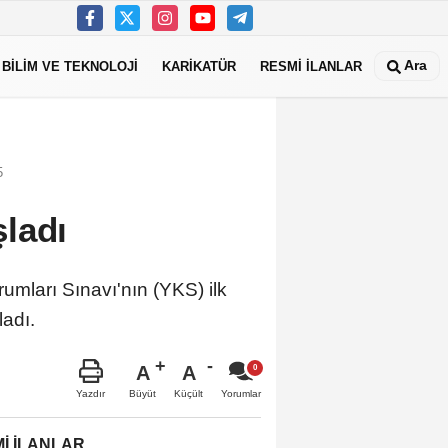
Ara
BİLİM VE TEKNOLOJİ
KARİKATÜR
RESMİ İLANLAR
5
aşladı
mları Sınavı'nın (YKS) ilk
şladı.
A
A
Büyüt
Küçült
Yazdır
Yorumlar
İ İLANLAR