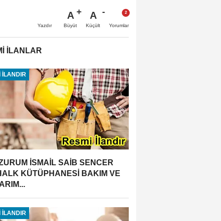
A
A
Büyüt
Küçült
Yazdır
Yorumlar
İ İLANLAR
 İLANDIR
ZURUM İSMAİL SAİB SENCER
 HALK KÜTÜPHANESİ BAKIM VE
RIM...
 İLANDIR