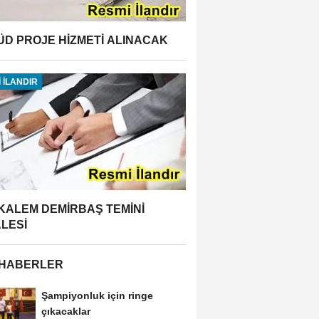
ÜD PROJE HİZMETİ ALINACAK
 İLANDIR
 KALEM DEMİRBAŞ TEMİNİ
ALESİ
 HABERLER
Şampiyonluk için ringe
çıkacaklar