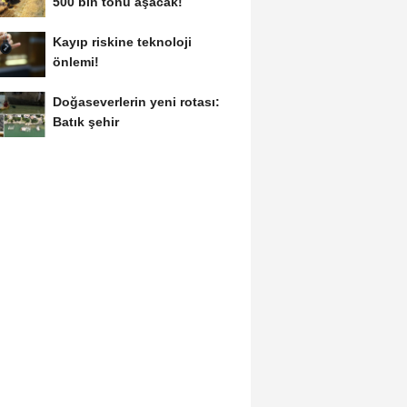
500 bin tonu aşacak!
Kayıp riskine teknoloji
önlemi!
Doğaseverlerin yeni rotası:
Batık şehir