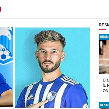
RESM
RESMİ
ER
İL
ONA
RESMİ