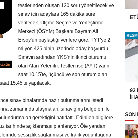
testlerinden oluşan 120 soru yöneltilecek ve
sınav için adaylara 165 dakika süre
ET
verilecek. Ölçme Seçme ve Yerleştirme
Merkezi (ÖSYM) Başkanı Bayram Ali
RESMİ
Ersoy'un paylaştığı verilere göre, TYT'ye 2
milyon 425 binin üzerinde aday başvurdu.
Sınavın ardından YKS'nin ikinci oturumu
olan Alan Yeterlilik Testleri ise (AYT) yarın
saat 10.15'te, üçüncü ve son oturum olan
saat 15.45'te yapılacak.
92
İH
nce sınav binalarında hazır bulunmalarını istedi
ına zamanında ulaşmaları, sınav giriş belgeleri ile
SON
ulundurmaları gerektiğini hatırlattı. Edinilen bilgilere
uz tarihinde açıklanması planlanıyor. Öte yandan
relerinde sessizlik sağlanması ve trafik yoğunluğuna