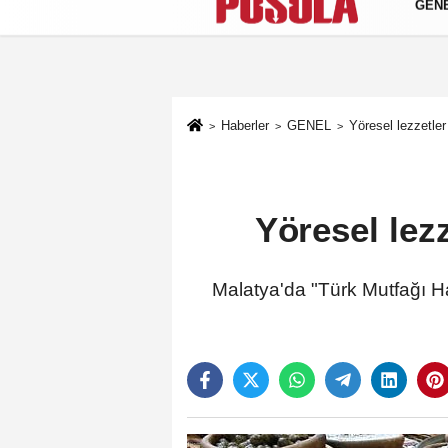
GEN
Künye
İletişim
Gizlilik Politikası
Haberler
GENEL
Yöresel lezzetler
Yöresel lezz
Malatya'da "Türk Mutfağı Haf