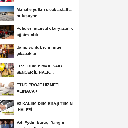
Mahalle yolları sıcak asfaltla
buluşuyor
Polisler finansal okuryazarlık
eğitimi aldı
Şampiyonluk için ringe
çıkacaklar
ERZURUM İSMAİL SAİB
SENCER İL HALK
KÜTÜPHANESİ BAKIM VE
ETÜD PROJE HİZMETİ
ONARIM...
ALINACAK
92 KALEM DEMİRBAŞ TEMİNİ
İHALESİ
Vali Aydın Baruş; Yangın