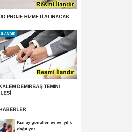
ÜD PROJE HİZMETİ ALINACAK
 İLANDIR
 KALEM DEMİRBAŞ TEMİNİ
ALESİ
 HABERLER
Kızılay gönülleri ev ev iyilik
dağıtıyor