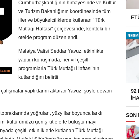
Cumhurbaşkanlığının himayesinde ve Kültür
ve Turizm Bakanlığının koordinesinde tüm
ET
iller ve büyükelçiliklerde kutlanan "Türk
Mutfağı Haftası" çerçevesinde, kentteki bir
RESMİ
otelde program düzenlendi.
Malatya Valisi Seddar Yavuz, etkinlikte
yaptığı konuşmada, her yıl çeşitli
programlarla Türk Mutfağı Haftası'nın
kutlandığını belirtti.
çalışmalar yaptıklarını aktaran Yavuz, şöyle devam
92
İH
 topraklarında yoğrulan, yüzyıllar boyunca farklı
SON
i kültürümüzü geniş kitlelerle buluşturmayı
nyada çeşitli etkinliklerle kutlanan Türk Mutfağı