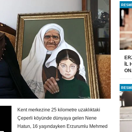
RESMİ
ER
İL
ONA
RESMİ
Kent merkezine 25 kilometre uzaklıktaki
Çeperli köyünde dünyaya gelen Nene
Hatun, 16 yaşındayken Erzurumlu Mehmed