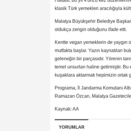
Haftası, bu yıl 4'üncü kez düzenlenme
klasik Türk yemekleri aracılığıyla kül
Malatya Büyükşehir Belediye Başkan
oldukça zengin olduğunu ifade etti.
Kentte vegan yemeklerin de yaygın ol
mutfakta başlar. Yazın kaynatılan bul
geleneğin bir parçasıdır. Yörenin tarım
temel unsurları haline getirmiştir. B
kuşaklara aktarmak hepimizin ortak gö
Programa, İl Jandarma Komutanı Alba
Ramazan Özcan, Malatya Gazeteciler 
Kaynak: AA
YORUMLAR