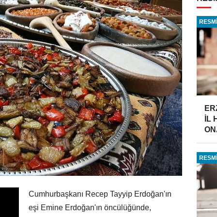
RESMİ
ER
İL
ONA
RESMİ
Cumhurbaşkanı Recep Tayyip Erdoğan'ın
eşi Emine Erdoğan'ın öncülüğünde,