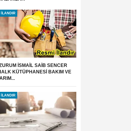
 İLANDIR
ZURUM İSMAİL SAİB SENCER
 HALK KÜTÜPHANESİ BAKIM VE
RIM...
 İLANDIR