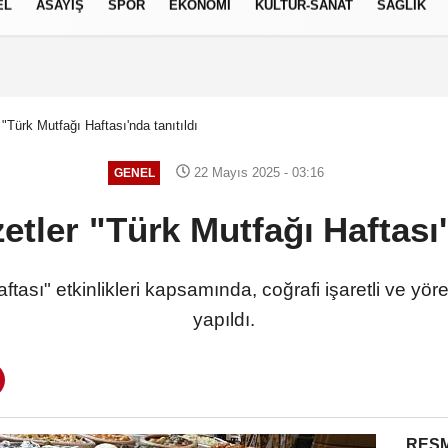
EL
ASAYİŞ
SPOR
EKONOMİ
KÜLTÜR-SANAT
SAĞLIK
7 AĞUSTOS 2026, CUMA
 "Türk Mutfağı Haftası'nda tanıtıldı
22 Mayıs 2025 - 03:16
GENEL
etler "Türk Mutfağı Haftası'
tası" etkinlikleri kapsamında, coğrafi işaretli ve yö
yapıldı.
RESM