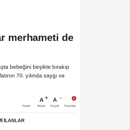
dar merhameti de
şta bebeğini beşikte bırakıp
tının 70. yılında saygı ve
A
A
Büyüt
Küçült
Yazdır
Yorumlar
İ İLANLAR