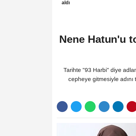
aldı
Nene Hatun'u to
Tarihte "93 Harbi" diye adl
cepheye gitmesiyle adını 