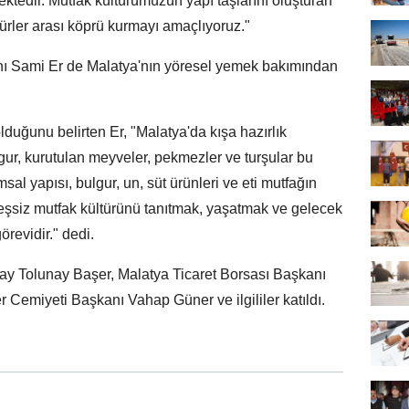
ktedir. Mutfak kültürümüzün yapı taşlarını oluşturan
türler arası köprü kurmayı amaçlıyoruz."
ı Sami Er de Malatya'nın yöresel yemek bakımından
duğunu belirten Er, "Malatya'da kışa hazırlık
gur, kurutulan meyveler, pekmezler ve turşular bu
sal yapısı, bulgur, un, süt ürünleri ve eti mutfağın
u eşsiz mutfak kültürünü tanıtmak, yaşatmak ve gelecek
revidir." dedi.
y Tolunay Başer, Malatya Ticaret Borsası Başkanı
Cemiyeti Başkanı Vahap Güner ve ilgililer katıldı.