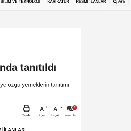
Ara
BİLİM VE TEKNOLOJİ
KARİKATÜR
RESMİ İLANLAR
nda tanıtıldı
reye özgü yemeklerin tanıtımı
A
A
Büyüt
Küçült
Yazdır
Yorumlar
İ İLANLAR