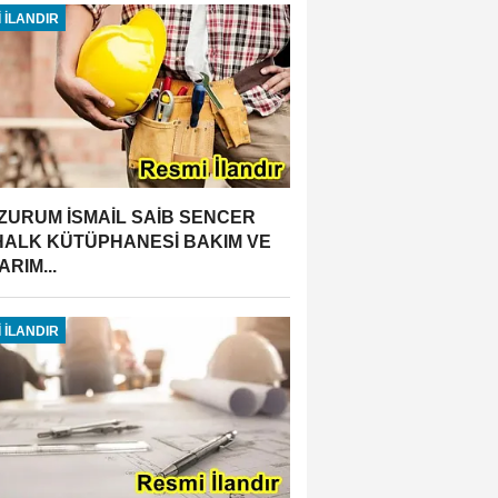
 İLANDIR
ZURUM İSMAİL SAİB SENCER
 HALK KÜTÜPHANESİ BAKIM VE
RIM...
 İLANDIR