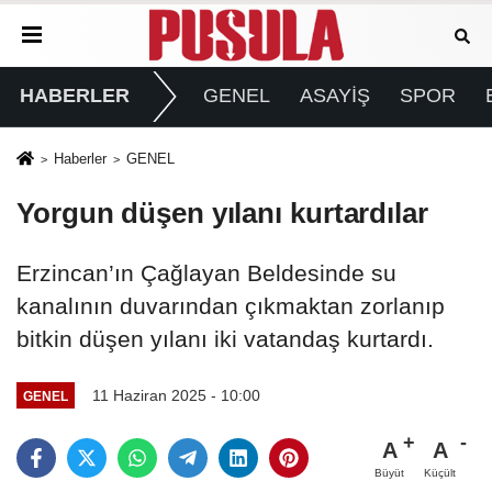
HABERLER
GENEL
ASAYİŞ
SPOR
Haberler
GENEL
Yorgun düşen yılanı kurtardılar
Erzincan’ın Çağlayan Beldesinde su
kanalının duvarından çıkmaktan zorlanıp
bitkin düşen yılanı iki vatandaş kurtardı.
11 Haziran 2025 - 10:00
GENEL
A
A
Büyüt
Küçült