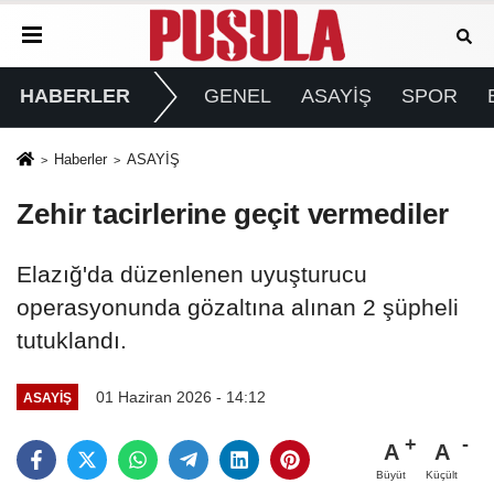
HABERLER
GENEL
ASAYİŞ
SPOR
Haberler
ASAYİŞ
Zehir tacirlerine geçit vermediler
Elazığ'da düzenlenen uyuşturucu
operasyonunda gözaltına alınan 2 şüpheli
tutuklandı.
01 Haziran 2026 - 14:12
ASAYİŞ
A
A
Büyüt
Küçült