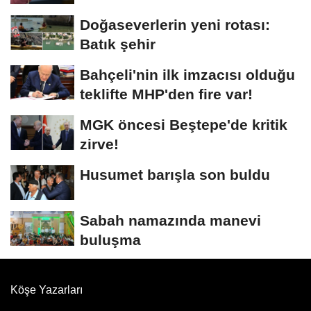
Doğaseverlerin yeni rotası:
Batık şehir
Bahçeli'nin ilk imzacısı olduğu
teklifte MHP'den fire var!
MGK öncesi Beştepe'de kritik
zirve!
Husumet barışla son buldu
Sabah namazında manevi
buluşma
Köşe Yazarları