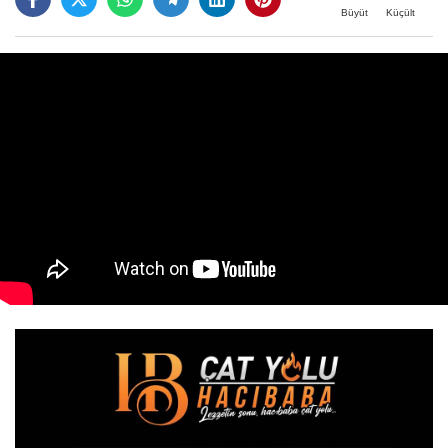
Büyüt
Küçült