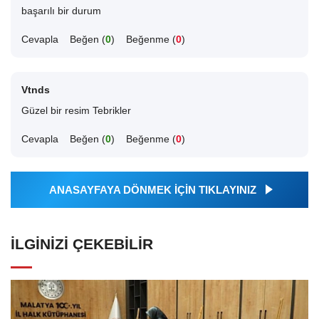
başarılı bir durum
Cevapla
Beğen (
0
)
Beğenme (
0
)
Vtnds
Güzel bir resim Tebrikler
Cevapla
Beğen (
0
)
Beğenme (
0
)
ANASAYFAYA DÖNMEK İÇİN TIKLAYINIZ
İLGINIZI ÇEKEBILIR