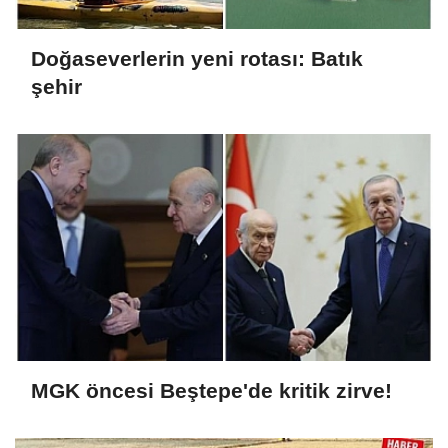
Doğaseverlerin yeni rotası: Batık
şehir
MGK öncesi Beştepe'de kritik zirve!