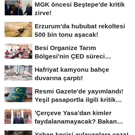
MGK öncesi Beştepe'de kritik
zirve!
Erzurum'da hububat rekoltesi
500 bin tonu aşacak!
Besi Organize Tarım
Bölgesi'nin ÇED süreci
masada
Hafriyat kamyonu bahçe
duvarına çarptı!
Resmi Gazete'de yayımlandı!
Yeşil pasaportla ilgili kritik
karar
'Çerçeve Yasa'dan kimler
faydalanamayacak? Bakan
Gürlek açıkladı
Yaban keçisi avlayanlara ceza!