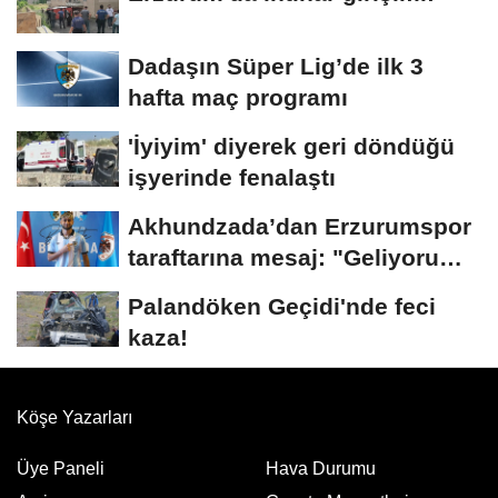
Dadaşın Süper Lig’de ilk 3
hafta maç programı
'İyiyim' diyerek geri döndüğü
işyerinde fenalaştı
Akhundzada’dan Erzurumspor
taraftarına mesaj: "Geliyorum
Dadaşlar!"...
Palandöken Geçidi'nde feci
kaza!
Köşe Yazarları
Üye Paneli
Hava Durumu