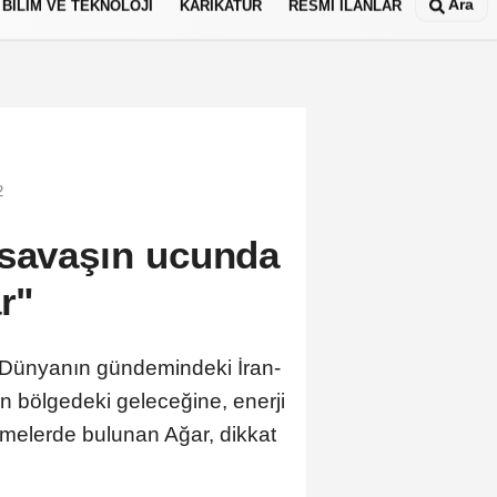
Ara
BİLİM VE TEKNOLOJİ
KARİKATÜR
RESMİ İLANLAR
2
 savaşın ucunda
r"
. Dünyanın gündemindeki İran-
n bölgedeki geleceğine, enerji
rmelerde bulunan Ağar, dikkat