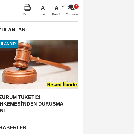
A
A
Büyüt
Küçült
Yazdır
Yorumlar
İ İLANLAR
 İLANDIR
ZURUM TÜKETİCİ
HKEMESİ'NDEN DURUŞMA
NI
 HABERLER