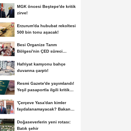
MGK öncesi Beştepe'de kritik
zirve!
Erzurum'da hububat rekoltesi
500 bin tonu aşacak!
Besi Organize Tarım
Bölgesi'nin ÇED süreci
masada
Hafriyat kamyonu bahçe
duvarına çarptı!
Resmi Gazete'de yayımlandı!
Yeşil pasaportla ilgili kritik
karar
'Çerçeve Yasa'dan kimler
faydalanamayacak? Bakan
Gürlek açıkladı
Doğaseverlerin yeni rotası:
Batık şehir