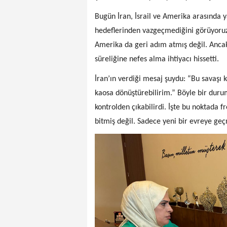
Bugün İran, İsrail ve Amerika arasında y
hedeflerinden vazgeçmediğini görüyoruz. 
Amerika da geri adım atmış değil. Ancak 
süreliğine nefes alma ihtiyacı hissetti.
İran’ın verdiği mesaj şuydu: “Bu savaşı 
kaosa dönüştürebilirim.” Böyle bir duru
kontrolden çıkabilirdi. İşte bu noktada f
bitmiş değil. Sadece yeni bir evreye ge