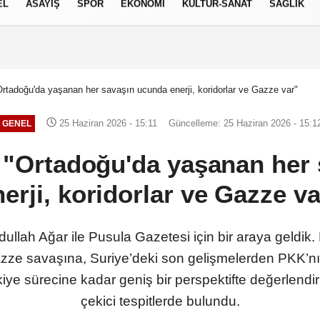
EL
ASAYİŞ
SPOR
EKONOMİ
KÜLTÜR-SANAT
SAĞLIK
6 AĞUSTOS 2026, PERŞEMBE
Ortadoğu'da yaşanan her savaşın ucunda enerji, koridorlar ve Gazze var"
25 Haziran 2026 - 15:11
Güncelleme: 25 Haziran 2026 - 15:1
GENEL
 "Ortadoğu'da yaşanan her
nerji, koridorlar ve Gazze va
ullah Ağar ile Pusula Gazetesi için bir araya geldik
azze savaşına, Suriye’deki son gelişmelerden PKK’nı
kiye sürecine kadar geniş bir perspektifte değerlendi
çekici tespitlerde bulundu.