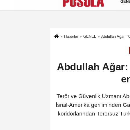
GEN
Künye
İletişim
Gizlilik Politikası
Haberler
GENEL
Abdullah Ağar: "
Abdullah Ağar:
e
Terör ve Güvenlik Uzmanı Abd
İsrail-Amerika geriliminden G
koridorlarından Terörsüz Tür