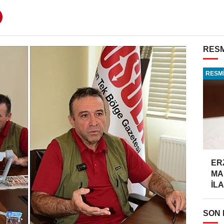
RESM
RESMİ
ER
MA
İLA
SON