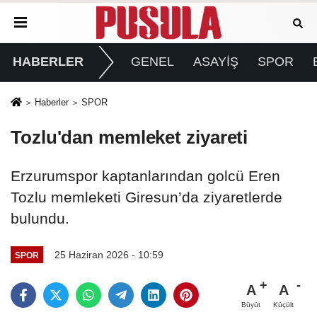
HABERLER
GENEL
ASAYİŞ
SPOR
Haberler
SPOR
Tozlu'dan memleket ziyareti
Erzurumspor kaptanlarından golcü Eren
Tozlu memleketi Giresun’da ziyaretlerde
bulundu.
25 Haziran 2026 - 10:59
SPOR
A
A
Büyüt
Küçült