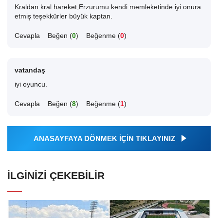
Kraldan kral hareket,Erzurumu kendi memleketinde iyi onura
etmiş teşekkürler büyük kaptan.
Cevapla
Beğen (
0
)
Beğenme (
0
)
vatandaş
iyi oyuncu.
Cevapla
Beğen (
8
)
Beğenme (
1
)
ANASAYFAYA DÖNMEK İÇİN TIKLAYINIZ
İLGINIZI ÇEKEBILIR