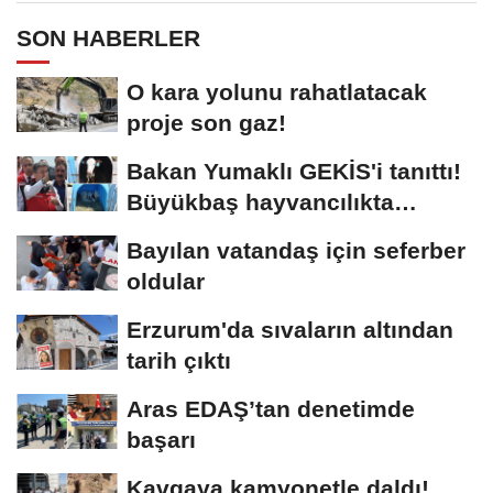
SON HABERLER
O kara yolunu rahatlatacak
proje son gaz!
Bakan Yumaklı GEKİS'i tanıttı!
Büyükbaş hayvancılıkta
"dijital...
Bayılan vatandaş için seferber
oldular
Erzurum'da sıvaların altından
tarih çıktı
Aras EDAŞ’tan denetimde
başarı
Kavgaya kamyonetle daldı!