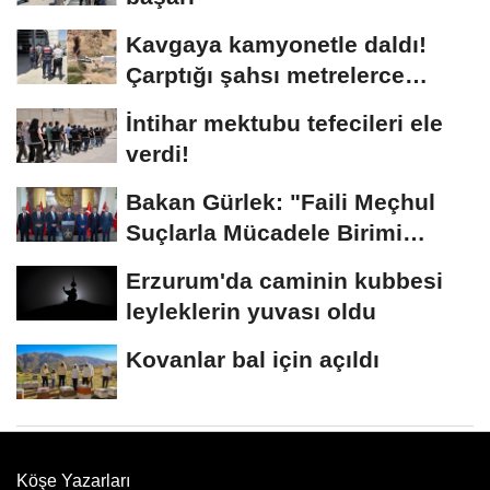
Kavgaya kamyonetle daldı!
Çarptığı şahsı metrelerce
sürükledi
İntihar mektubu tefecileri ele
verdi!
Bakan Gürlek: "Faili Meçhul
Suçlarla Mücadele Birimi
kurduk"
Erzurum'da caminin kubbesi
leyleklerin yuvası oldu
Kovanlar bal için açıldı
Köşe Yazarları