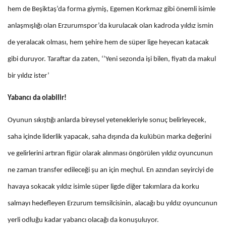
hem de Beşiktaş’da forma giymiş, Egemen Korkmaz gibi önemli isimle
anlaşmışlığı olan Erzurumspor’da kurulacak olan kadroda yıldız ismin
de yeralacak olması, hem şehire hem de süper lige heyecan katacak
gibi duruyor. Taraftar da zaten, ‘’Yeni sezonda işi bilen, fiyatı da makul
bir yıldız ister’
Yabancı da olabilir!
Oyunun sıkıştığı anlarda bireysel yetenekleriyle sonuç belirleyecek,
saha içinde liderlik yapacak, saha dışında da kulübün marka değerini
ve gelirlerini artıran figür olarak alınması öngörülen yıldız oyuncunun
ne zaman transfer edileceği şu an için meçhul. En azından seyirciyi de
havaya sokacak yıldız isimle süper ligde diğer takımlara da korku
salmayı hedefleyen Erzurum temsilcisinin, alacağı bu yıldız oyuncunun
yerli odluğu kadar yabancı olacağı da konuşuluyor.