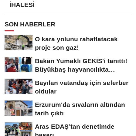
İHALESİ
SON HABERLER
O kara yolunu rahatlatacak
proje son gaz!
Bakan Yumaklı GEKİS'i tanıttı!
Büyükbaş hayvancılıkta
"dijital...
Bayılan vatandaş için seferber
oldular
Erzurum'da sıvaların altından
tarih çıktı
Aras EDAŞ’tan denetimde
başarı