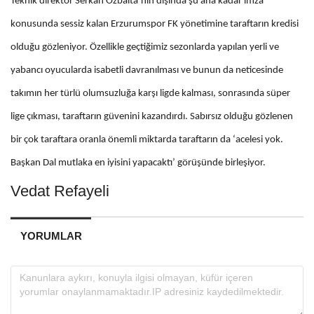
Teknik direktör Serkan Özbalta’nın dışında şu ana kadar imza
konusunda sessiz kalan Erzurumspor FK yönetimine taraftarın kredisi
olduğu gözleniyor. Özellikle geçtiğimiz sezonlarda yapılan yerli ve
yabancı oyucularda isabetli davranılması ve bunun da neticesinde
takımın her türlü olumsuzluğa karşı ligde kalması, sonrasında süper
lige çıkması, taraftarın güvenini kazandırdı. Sabırsız olduğu gözlenen
bir çok taraftara oranla önemli miktarda taraftarın da ‘acelesi yok.
Başkan Dal mutlaka en iyisini yapacaktı’ görüşünde birleşiyor.
Vedat Refayeli
YORUMLAR