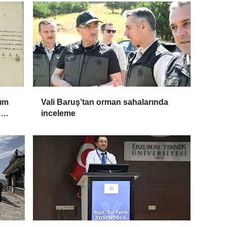
dım
Vali Baruş’tan orman sahalarında
n
inceleme