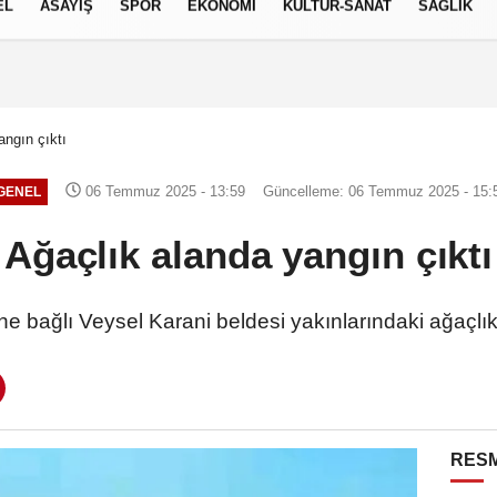
EL
ASAYİŞ
SPOR
EKONOMİ
KÜLTÜR-SANAT
SAĞLIK
8 AĞUSTOS 2026, CUMARTESI
angın çıktı
06 Temmuz 2025 - 13:59
Güncelleme: 06 Temmuz 2025 - 15:
GENEL
Ağaçlık alanda yangın çıktı
sine bağlı Veysel Karani beldesi yakınlarındaki ağaçlık
RESM