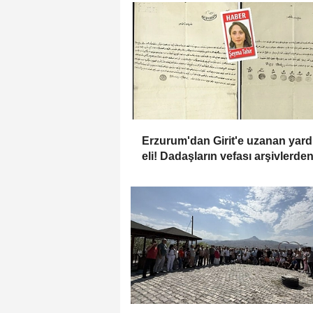
Erzurum'dan Girit'e uzanan yar
eli! Dadaşların vefası arşivlerde
çıktı