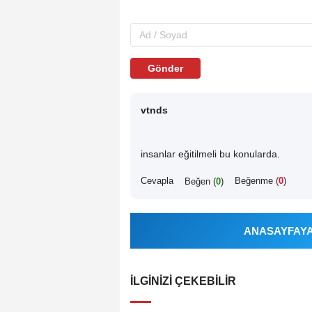
Gönder
vtnds
insanlar eğitilmeli bu konularda.
Cevapla
Beğenme (
0
)
Beğen (
0
)
ANASAYFAYA 
İLGINIZI ÇEKEBILIR