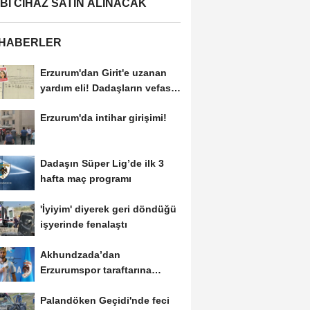
BBİ CİHAZ SATIN ALINACAK
 HABERLER
Erzurum'dan Girit'e uzanan
yardım eli! Dadaşların vefası
arşivlerden...
Erzurum'da intihar girişimi!
Dadaşın Süper Lig’de ilk 3
hafta maç programı
'İyiyim' diyerek geri döndüğü
işyerinde fenalaştı
Akhundzada’dan
Erzurumspor taraftarına
mesaj: "Geliyorum
Palandöken Geçidi'nde feci
Dadaşlar!"...