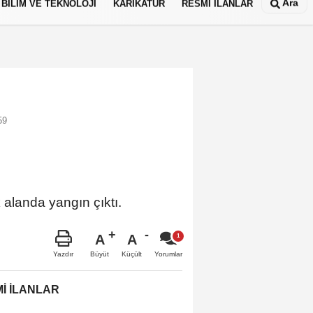
Ara
BİLİM VE TEKNOLOJİ
KARİKATÜR
RESMİ İLANLAR
59
 alanda yangın çıktı.
A
A
Büyüt
Küçült
Yazdır
Yorumlar
İ İLANLAR