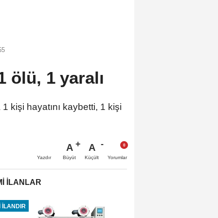
55
 ölü, 1 yaralı
 kişi hayatını kaybetti, 1 kişi
A
A
Büyüt
Küçült
Yazdır
Yorumlar
İ İLANLAR
 İLANDIR