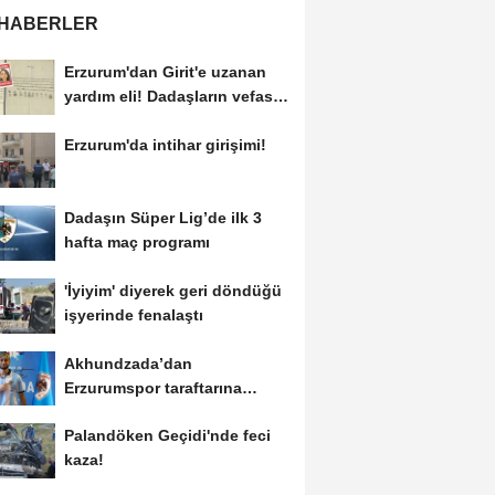
 HABERLER
Erzurum'dan Girit'e uzanan
yardım eli! Dadaşların vefası
arşivlerden...
Erzurum'da intihar girişimi!
Dadaşın Süper Lig’de ilk 3
hafta maç programı
'İyiyim' diyerek geri döndüğü
işyerinde fenalaştı
Akhundzada’dan
Erzurumspor taraftarına
mesaj: "Geliyorum
Palandöken Geçidi'nde feci
Dadaşlar!"...
kaza!