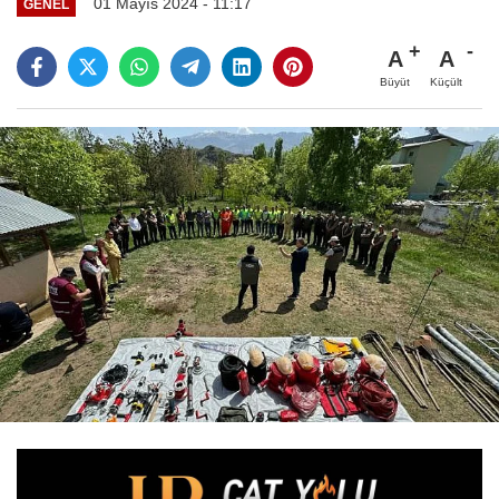
01 Mayıs 2024 - 11:17
GENEL
A
A
Büyüt
Küçült