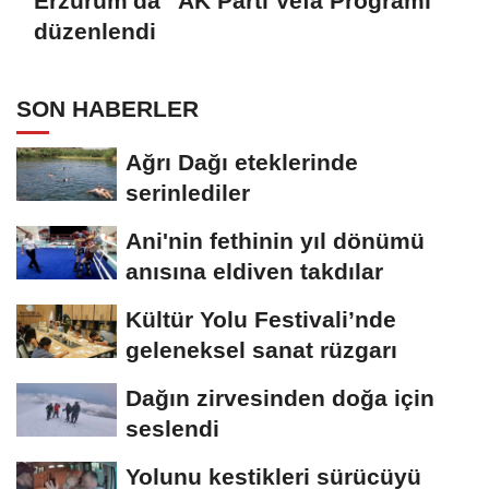
Erzurum'da "AK Parti Vefa Programı"
düzenlendi
SON HABERLER
Ağrı Dağı eteklerinde
serinlediler
Ani'nin fethinin yıl dönümü
anısına eldiven takdılar
Kültür Yolu Festivali’nde
geleneksel sanat rüzgarı
Dağın zirvesinden doğa için
seslendi
Yolunu kestikleri sürücüyü