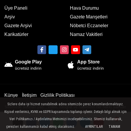
Üye Paneli
Hava Durumu
Arşiv
Gazete Manşetleri
Gazete Arşivi
Nöbetci Eczaneler
Karikatürler
Namaz Vakitleri
Google Play
App Store
ücretsiz indirin
ücretsiz indirin
Künye
İletişim
Gizlilik Politikası
Sizlere daha iyi hizmet sunabilmek adına sitemizde çerez konumlandırmaktayız.
Sitemizde bulunan yazı , video, fotoğraf ve haberlerin her hakkı saklıdır.
Kişisel verileriniz, KVKK ve GDPR kapsamında toplanıp işlenir. Detaylı bilgi almak için
İzinsiz veya kaynak gösterilemeden kullanılamaz.
Veri Politikamızı / Aydınlatma Metnimizi inceleyebilirsiniz. Sitemizi kullanarak,
çerezleri kullanmamızı kabul etmiş olacaksınız.
AYRINTILAR
TAMAM
Yorumlar
Yorumlar