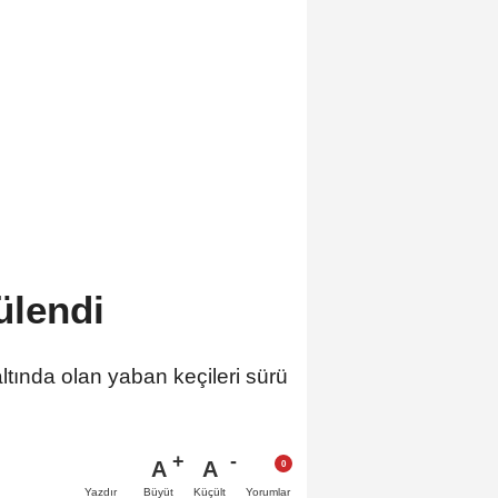
ntülendi
ltında olan yaban keçileri sürü
A
A
Büyüt
Küçült
Yazdır
Yorumlar