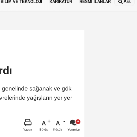
Ara
BİLİM VE TEKNOLOJİ
KARİKATÜR
RESMİ İLANLAR
rdı
e genelinde sağanak ve gök
relerinde yağışların yer yer
A
A
Büyüt
Küçült
Yazdır
Yorumlar