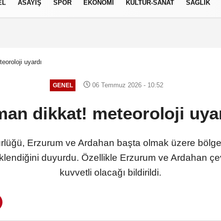
EL
ASAYİŞ
SPOR
EKONOMİ
KÜLTÜR-SANAT
SAĞLIK
9 AĞUSTOS 2026, PAZAR
eoroloji uyardı
06 Temmuz 2026 - 10:52
GENEL
an dikkat! meteoroloji uya
ürlüğü, Erzurum ve Ardahan başta olmak üzere bölg
lendiğini duyurdu. Özellikle Erzurum ve Ardahan çev
kuvvetli olacağı bildirildi.