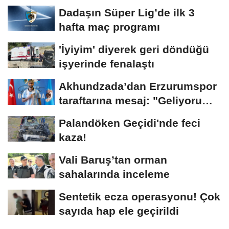
Dadaşın Süper Lig’de ilk 3
hafta maç programı
'İyiyim' diyerek geri döndüğü
işyerinde fenalaştı
Akhundzada’dan Erzurumspor
taraftarına mesaj: "Geliyorum
Dadaşlar!"...
Palandöken Geçidi'nde feci
kaza!
Vali Baruş’tan orman
sahalarında inceleme
Sentetik ecza operasyonu! Çok
sayıda hap ele geçirildi