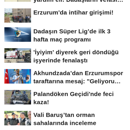
arşivlerden...
Erzurum'da intihar girişimi!
Dadaşın Süper Lig’de ilk 3
hafta maç programı
'İyiyim' diyerek geri döndüğü
işyerinde fenalaştı
Akhundzada’dan Erzurumspor
taraftarına mesaj: "Geliyorum
Dadaşlar!"...
Palandöken Geçidi'nde feci
kaza!
Vali Baruş’tan orman
sahalarında inceleme