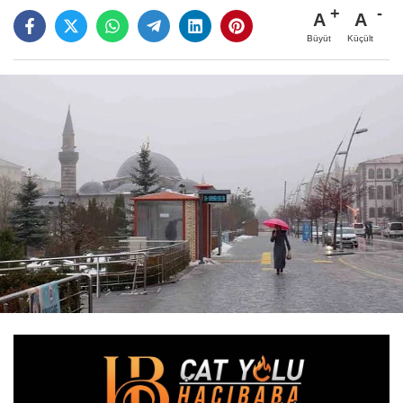
A
A
Büyüt
Küçült