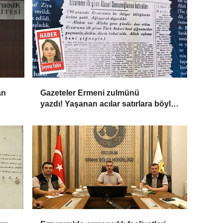
an
Gazeteler Ermeni zulmünü
yazdı! Yaşanan acılar satırlara böyle
yansıdı