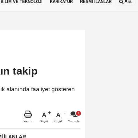
Ara
BİLİM VE TEKNOLOJİ
KARİKATÜR
RESMİ İLANLAR
akın takip
k alanında faaliyet gösteren
A
A
Büyüt
Küçült
Yazdır
Yorumlar
İ İLANLAR