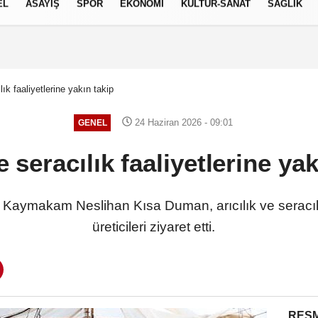
EL
ASAYİŞ
SPOR
EKONOMİ
KÜLTÜR-SANAT
SAĞLIK
8 AĞUSTOS 2026, CUMARTESI
ılık faaliyetlerine yakın takip
24 Haziran 2026 - 09:01
GENEL
ve seracılık faaliyetlerine y
e Kaymakam Neslihan Kısa Duman, arıcılık ve seracılı
üreticileri ziyaret etti.
RESM