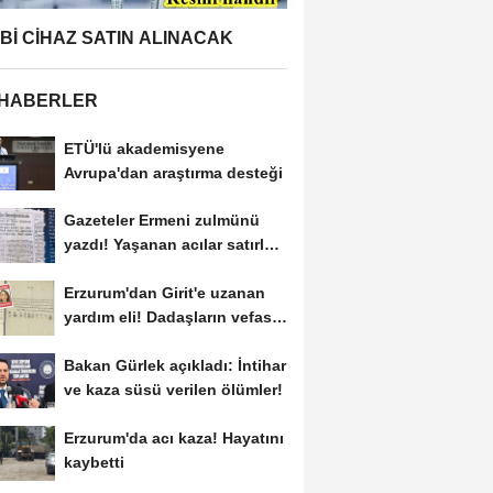
BBİ CİHAZ SATIN ALINACAK
 HABERLER
ETÜ'lü akademisyene
Avrupa'dan araştırma desteği
Gazeteler Ermeni zulmünü
yazdı! Yaşanan acılar satırlara
böyle...
Erzurum'dan Girit'e uzanan
yardım eli! Dadaşların vefası
arşivlerden...
Bakan Gürlek açıkladı: İntihar
ve kaza süsü verilen ölümler!
Erzurum'da acı kaza! Hayatını
kaybetti