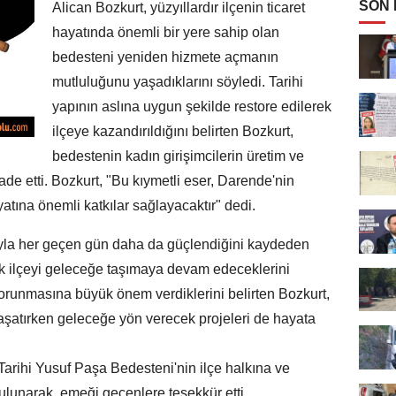
SON
Alican Bozkurt, yüzyıllardır ilçenin ticaret
hayatında önemli bir yere sahip olan
bedesteni yeniden hizmete açmanın
mutluluğunu yaşadıklarını söyledi. Tarihi
yapının aslına uygun şekilde restore edilerek
ilçeye kazandırıldığını belirten Bozkurt,
bedestenin kadın girişimcilerin üretim ve
de etti. Bozkurt, "Bu kıymetli eser, Darende'nin
atına önemli katkılar sağlayacaktır" dedi.
huyla her geçen gün daha da güçlendiğini kaydeden
ak ilçeyi geleceğe taşımaya devam edeceklerini
 korunmasına büyük önem verdiklerini belirten Bozkurt,
aşatırken geleceğe yön verecek projeleri de hayata
rihi Yusuf Paşa Bedesteni'nin ilçe halkına ve
ulunarak, emeği geçenlere teşekkür etti.