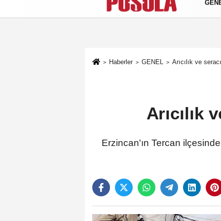
GEN
Künye
İletişim
Gizlilik Politikası
Haberler
GENEL
Arıcılık ve serac
Arıcılık 
Erzincan'ın Tercan ilçesind