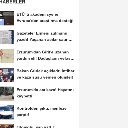
 HABERLER
ETÜ'lü akademisyene
Avrupa'dan araştırma desteği
Gazeteler Ermeni zulmünü
yazdı! Yaşanan acılar satırlara
böyle...
Erzurum'dan Girit'e uzanan
yardım eli! Dadaşların vefası
arşivlerden...
Bakan Gürlek açıkladı: İntihar
ve kaza süsü verilen ölümler!
Erzurum'da acı kaza! Hayatını
kaybetti
Kontrolden çıktı, menfeze
çarptı!
Otomobil yan yattı!