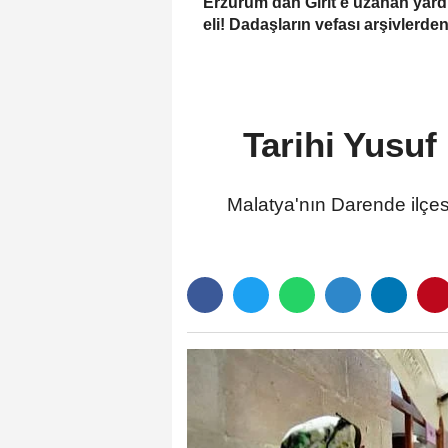
Erzurum'dan Girit'e uzanan yar
eli! Dadaşların vefası arşivlerde
çıktı
Tarihi Yusuf
Malatya'nın Darende ilçes