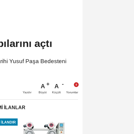
pılarını açtı
arihi Yusuf Paşa Bedesteni
A
A
Büyüt
Küçült
Yazdır
Yorumlar
İ İLANLAR
 İLANDIR