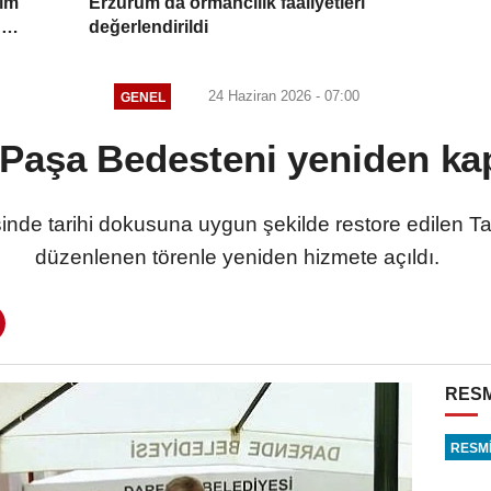
dım
Erzurum'da ormancılık faaliyetleri
n
değerlendirildi
24 Haziran 2026 - 07:00
GENEL
 Paşa Bedesteni yeniden ka
inde tarihi dokusuna uygun şekilde restore edilen T
düzenlenen törenle yeniden hizmete açıldı.
RESM
RESMİ