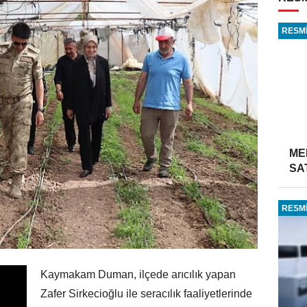
RESMİ
ME
SA
RESMİ
Kaymakam Duman, ilçede arıcılık yapan
Zafer Sirkecioğlu ile seracılık faaliyetlerinde