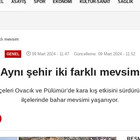
EL
ASAYİŞ
SPOR
EKONOMİ
KÜLTÜR-SANAT
SAĞLIK
6 AĞUSTOS 2026, PERŞEMBE
rklı mevsim
09 Mart 2024 - 11:47
Güncelleme: 09 Mart 2024 - 11:52
GENEL
Aynı şehir iki farklı mevsim
ilçeleri Ovacık ve Pülümür’de kara kış etkisini sürd
ilçelerinde bahar mevsimi yaşanıyor.
RESM