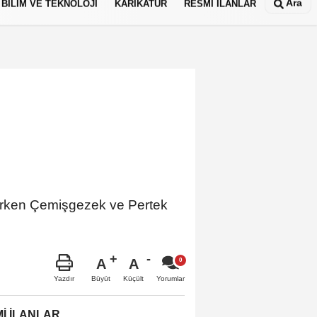
Ara
BİLİM VE TEKNOLOJİ
KARİKATÜR
RESMİ İLANLAR
ürürken Çemişgezek ve Pertek
A
A
Büyüt
Küçült
Yazdır
Yorumlar
İ İLANLAR