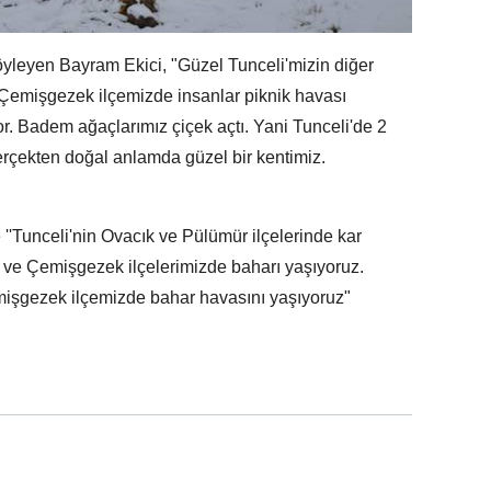
öyleyen Bayram Ekici, "Güzel Tunceli'mizin diğer
, Çemişgezek ilçemizde insanlar piknik havası
yor. Badem ağaçlarımız çiçek açtı. Yani Tunceli'de 2
gerçekten doğal anlamda güzel bir kentimiz.
''Tunceli'nin Ovacık ve Pülümür ilçelerinde kar
k ve Çemişgezek ilçelerimizde baharı yaşıyoruz.
mişgezek ilçemizde bahar havasını yaşıyoruz"