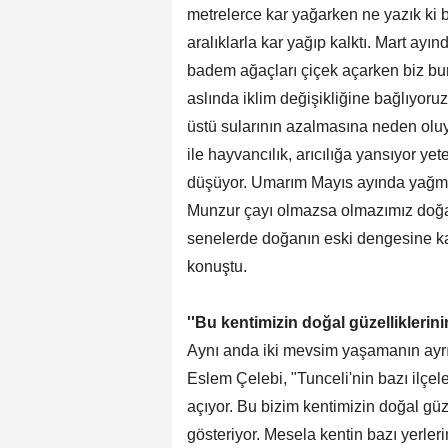
metrelerce kar yağarken ne yazık ki 
aralıklarla kar yağıp kalktı. Mart ay
badem ağaçları çiçek açarken biz bur
aslında iklim değişikliğine bağlıyoruz
üstü sularının azalmasına neden oluy
ile hayvancılık, arıcılığa yansıyor ye
düşüyor. Umarım Mayıs ayında yağmur
Munzur çayı olmazsa olmazımız doğa
senelerde doğanın eski dengesine ka
konuştu.
''Bu kentimizin doğal güzelliklerin
Aynı anda iki mevsim yaşamanın ayrıc
Eslem Çelebi, "Tunceli'nin bazı ilçel
açıyor. Bu bizim kentimizin doğal gü
gösteriyor. Mesela kentin bazı yerleri