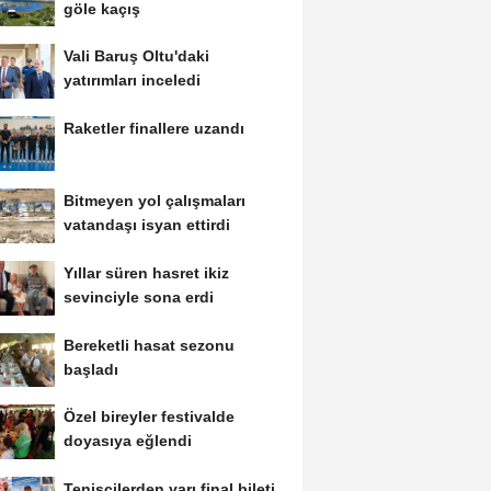
göle kaçış
Vali Baruş Oltu'daki
yatırımları inceledi
Raketler finallere uzandı
Bitmeyen yol çalışmaları
vatandaşı isyan ettirdi
Yıllar süren hasret ikiz
sevinciyle sona erdi
Bereketli hasat sezonu
başladı
Özel bireyler festivalde
doyasıya eğlendi
Tenisçilerden yarı final bileti