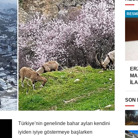
RESMİ
ER
MA
İLA
SON
Türkiye’nin genelinde bahar ayları kendini
iyiden iyiye göstermeye başlarken