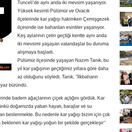
Tunceli’de aynı anda iki mevsim yaşanıyor.
Yüksek kesimli Pülümür ve Ovacık
ilçelerinde kar yağışı hakimken Çemişgezek
ilçesinde ise bahardan esintiler yaşanıyor.
Keş aylarının çetin geçtiği kentte aynı anda
iki mevsimi yaşayan vatandaşlar bu duruma
alışmaya başladı.
Pülümür ilçesinde yaşayan Nazım Tanık, bu
yıl kar yağışının geçtiğimiz yıllara göre daha
az olduğunu söyledi. Tanık, ''İlkbaharın
eyaz büründü.
rinde badem ağaçlarının çiçek açtığını gördük. Kar
çünkü doğamızda yaban hayatı, barajlar ve su
an beslenmekte. Bu nedenle kar yağışı bizim için çok
 beklenen kar yağışı yoğun bir şekilde gerçekleşir’’