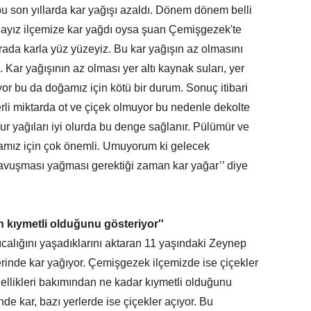
bu son yıllarda kar yağışı azaldı. Dönem dönem belli
ındayız ilçemize kar yağdı oysa şuan Çemişgezek'te
ada karla yüz yüzeyiz. Bu kar yağışın az olmasını
. Kar yağışının az olması yer altı kaynak suları, yer
or bu da doğamız için kötü bir durum. Sonuç itibari
terli miktarda ot ve çiçek olmuyor bu nedenle dekolte
 yağıları iyi olurda bu denge sağlanır. Pülümür ve
mız için çok önemli. Umuyorum ki gelecek
vuşması yağması gerektiği zaman kar yağar’’ diye
in kıymetli olduğunu gösteriyor''
alığını yaşadıklarını aktaran 11 yaşındaki Zeynep
erinde kar yağıyor. Çemişgezek ilçemizde ise çiçekler
zellikleri bakımından ne kadar kıymetli olduğunu
nde kar, bazı yerlerde ise çiçekler açıyor. Bu