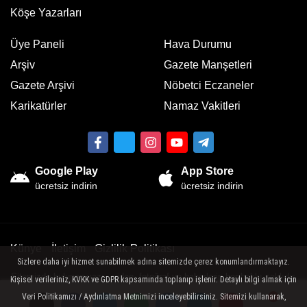
Köşe Yazarları
Üye Paneli
Hava Durumu
Arşiv
Gazete Manşetleri
Gazete Arşivi
Nöbetci Eczaneler
Karikatürler
Namaz Vakitleri
Google Play
App Store
ücretsiz indirin
ücretsiz indirin
Künye
İletişim
Gizlilik Politikası
Sizlere daha iyi hizmet sunabilmek adına sitemizde çerez konumlandırmaktayız.
Sitemizde bulunan yazı , video, fotoğraf ve haberlerin her hakkı saklıdır.
Kişisel verileriniz, KVKK ve GDPR kapsamında toplanıp işlenir. Detaylı bilgi almak için
İzinsiz veya kaynak gösterilemeden kullanılamaz.
Veri Politikamızı / Aydınlatma Metnimizi inceleyebilirsiniz. Sitemizi kullanarak,