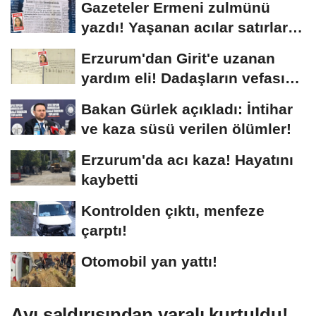
Gazeteler Ermeni zulmünü
yazdı! Yaşanan acılar satırlara
böyle...
Erzurum'dan Girit'e uzanan
yardım eli! Dadaşların vefası
arşivlerden...
Bakan Gürlek açıkladı: İntihar
ve kaza süsü verilen ölümler!
Erzurum'da acı kaza! Hayatını
kaybetti
Kontrolden çıktı, menfeze
çarptı!
Otomobil yan yattı!
Ayı saldırısından yaralı kurtuldu!