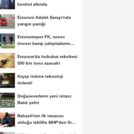
kontrol altında
Erzurum Adalet Sarayı'nda
yangın paniği
Erzurumspor FK, sezon
öncesi kamp çalışmalarını
tamamladı
Erzurum'da hububat rekoltesi
500 bin tonu aşacak!
Kayıp riskine teknoloji
önlemi!
Doğaseverlerin yeni rotası:
Batık şehir
Bahçeli'nin ilk imzacısı
olduğu teklifte MHP'den fire
var!