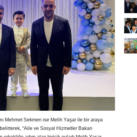
ı Mehmet Sekmen ise Melih Yaşar ile bir araya
elirterek, “Aile ve Sosyal Hizmetler Bakan
n erkekliğe adım atan biricik evladı Melih Yaşar