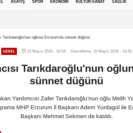
EL
ASAYİŞ
SPOR
EKONOMİ
KÜLTÜR-SANAT
SAĞLIK
6 AĞUSTOS 2026, PERŞEMBE
 Tarıkdaroğlu'nun oğluna Erzurum'da sünnet düğünü
10 Mayıs 2026 - 19:54
Güncelleme: 10 Mayıs 2026 - 19:55
GENEL
cısı Tarıkdaroğlu'nun oğlu
sünnet düğünü
akan Yardımcısı Zafer Tarıkdaroğlu’nun oğlu Melih Y
rograma MHP Erzurum İl Başkanı Adem Yurdagül ile 
Başkanı Mehmet Sekmen de katıldı.