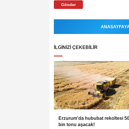
Gönder
ANASAYFAYA 
İLGINIZI ÇEKEBILIR
Erzurum'da hububat rekoltesi 5
bin tonu aşacak!