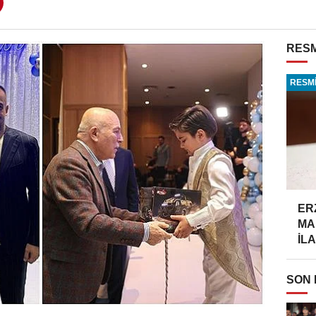
RESM
RESMİ
ER
MA
İLA
SON