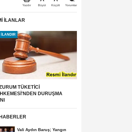
Büyüt
Küçült
Yazdır
Yorumlar
İ İLANLAR
 İLANDIR
ZURUM TÜKETİCİ
HKEMESİ'NDEN DURUŞMA
NI
 HABERLER
Vali Aydın Baruş; Yangın