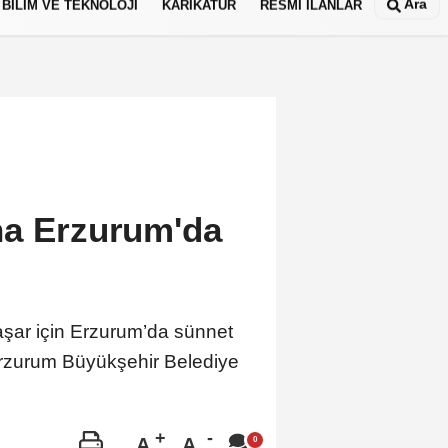
Ara
BİLİM VE TEKNOLOJİ
KARİKATÜR
RESMİ İLANLAR
na Erzurum'da
aşar için Erzurum’da sünnet
Erzurum Büyükşehir Belediye
A
A