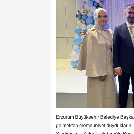
Erzurum Büyükşehir Belediye Başkan
gelmekten memnuniyet duyduklarını b
Yardımcımız Zafer Tarıkdaroğlu Bey’i