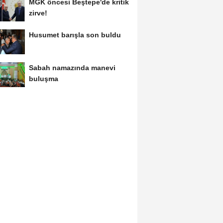
MGK öncesi Beştepe'de kritik
zirve!
Husumet barışla son buldu
Sabah namazında manevi
buluşma