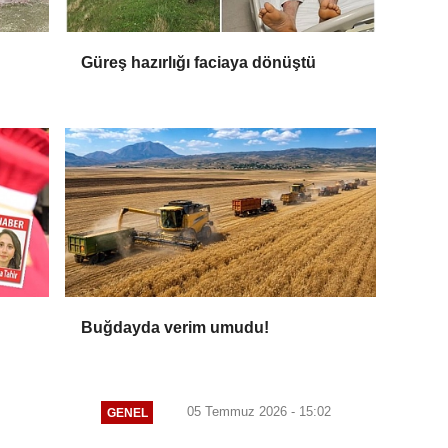
Güreş hazırlığı faciaya dönüştü
Buğdayda verim umudu!
05 Temmuz 2026 - 15:02
GENEL