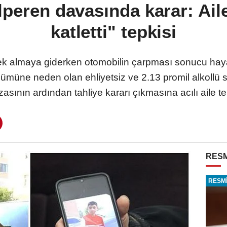
lperen davasında karar: Ai
katletti" tepkisi
mek almaya giderken otomobilin çarpması sonucu hay
lümüne neden olan ehliyetsiz ve 2.13 promil alkollü 
asının ardından tahliye kararı çıkmasına acılı aile te
RESM
RESMİ