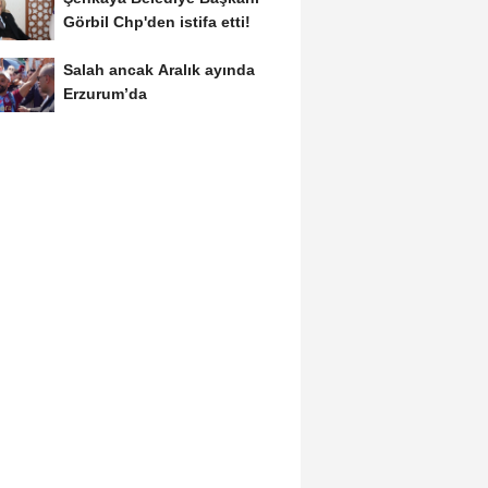
Görbil Chp'den istifa etti!
Salah ancak Aralık ayında
Erzurum’da