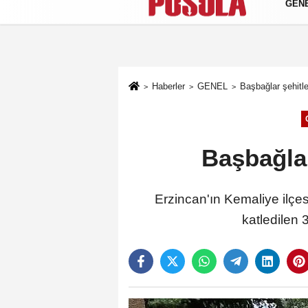
GEN
Künye
İletişim
Gizlilik Politikası
Haberler
GENEL
Başbağlar şehitle
Başbağlar
Erzincan'ın Kemaliye ilçe
katledilen