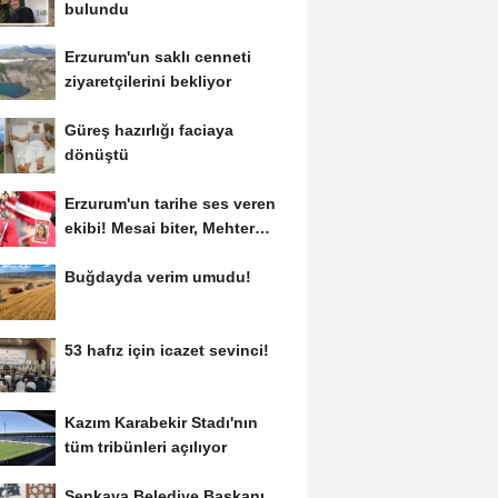
bulundu
Erzurum'un saklı cenneti
ziyaretçilerini bekliyor
Güreş hazırlığı faciaya
dönüştü
Erzurum'un tarihe ses veren
ekibi! Mesai biter, Mehter
başlar
Buğdayda verim umudu!
53 hafız için icazet sevinci!
Kazım Karabekir Stadı'nın
tüm tribünleri açılıyor
Şenkaya Belediye Başkanı