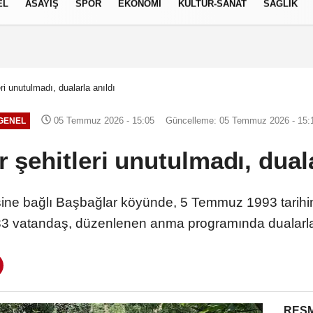
EL
ASAYİŞ
SPOR
EKONOMİ
KÜLTÜR-SANAT
SAĞLIK
5 AĞUSTOS 2026, ÇARŞAMBA
ri unutulmadı, dualarla anıldı
05 Temmuz 2026 - 15:05
Güncelleme: 05 Temmuz 2026 - 15:
GENEL
 şehitleri unutulmadı, duala
sine bağlı Başbağlar köyünde, 5 Temmuz 1993 tarihin
 33 vatandaş, düzenlenen anma programında dualarla 
RESM