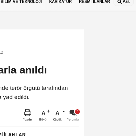
Ara
BİLİM VE TEKNOLOJİ
KARİKATÜR
RESMİ İLANLAR
12
rla anıldı
de terör örgütü tarafından
yad edildi.
A
A
Büyüt
Küçült
Yazdır
Yorumlar
İ İLANLAR