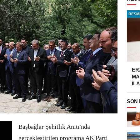
RESMİ
ER
MA
İLA
SON
Başbağlar Şehitlik Anıtı'nda
gerçekleştirilen programa AK Parti