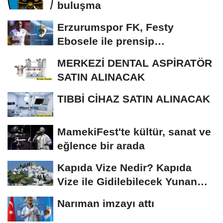
buluşma
Erzurumspor FK, Festy
Ebosele ile prensip
anlaşmasına vardı
MERKEZİ DENTAL ASPİRATÖR
SATIN ALINACAK
TIBBİ CİHAZ SATIN ALINACAK
MamekiFest'te kültür, sanat ve
eğlence bir arada
Kapıda Vize Nedir? Kapıda
Vize ile Gidilebilecek Yunan
Adaları
Narıman imzayı attı