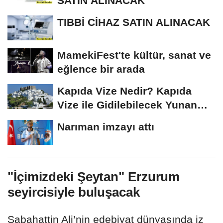
SATIN ALINACAK
TIBBİ CİHAZ SATIN ALINACAK
MamekiFest'te kültür, sanat ve
eğlence bir arada
Kapıda Vize Nedir? Kapıda
Vize ile Gidilebilecek Yunan
Adaları
Narıman imzayı attı
"İçimizdeki Şeytan" Erzurum
seyircisiyle buluşacak
Sabahattin Ali’nin edebiyat dünyasında iz