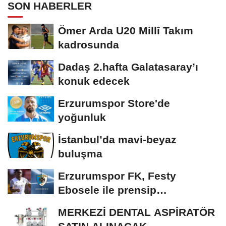
SON HABERLER
Ömer Arda U20 Millî Takım
kadrosunda
Dadaş 2.hafta Galatasaray’ı
konuk edecek
Erzurumspor Store'de
yoğunluk
İstanbul’da mavi-beyaz
buluşma
Erzurumspor FK, Festy
Ebosele ile prensip
anlaşmasına vardı
MERKEZİ DENTAL ASPİRATÖR