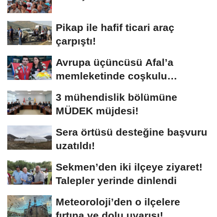
Pikap ile hafif ticari araç
çarpıştı!
Avrupa üçüncüsü Afal’a
memleketinde coşkulu
karşılama!
3 mühendislik bölümüne
MÜDEK müjdesi!
Sera örtüsü desteğine başvuru
uzatıldı!
Sekmen’den iki ilçeye ziyaret!
Talepler yerinde dinlendi
Meteoroloji’den o ilçelere
fırtına ve dolu uyarısı!