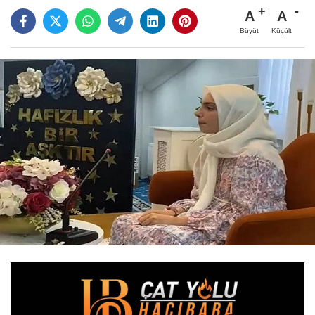
A
A
Büyüt
Küçült