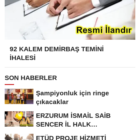
92 KALEM DEMİRBAŞ TEMİNİ
İHALESİ
SON HABERLER
Şampiyonluk için ringe
çıkacaklar
ERZURUM İSMAİL SAİB
SENCER İL HALK
KÜTÜPHANESİ BAKIM VE
ETÜD PROJE HİZMETİ