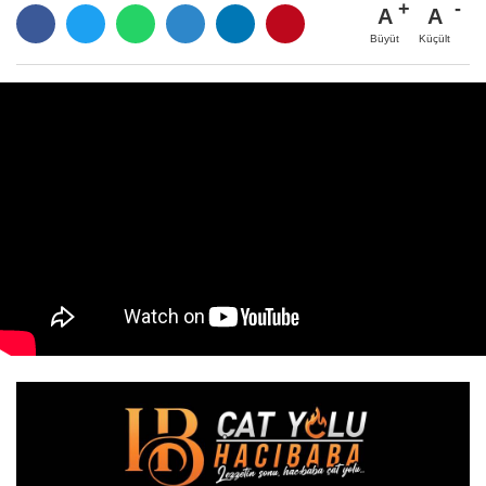
A
A
Büyüt
Küçült