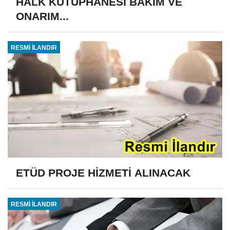
HALK KÜTÜPHANESİ BAKIM VE
ONARIM...
RESMİ İLANDIR
ETÜD PROJE HİZMETİ ALINACAK
RESMİ İLANDIR