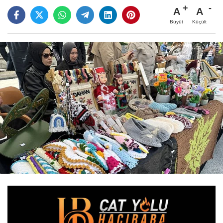
A
A
Büyüt
Küçült