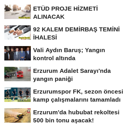
KÜTÜPHANESİ BAKIM VE
ETÜD PROJE HİZMETİ
ONARIM...
ALINACAK
92 KALEM DEMİRBAŞ TEMİNİ
İHALESİ
Vali Aydın Baruş; Yangın
kontrol altında
Erzurum Adalet Sarayı'nda
yangın paniği
Erzurumspor FK, sezon öncesi
kamp çalışmalarını tamamladı
Erzurum'da hububat rekoltesi
500 bin tonu aşacak!