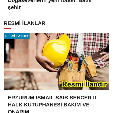
Doğaseverlerin yeni rotası: Batık
şehir
RESMİ İLANLAR
RESMİ İLANDIR
ERZURUM İSMAİL SAİB SENCER İL
HALK KÜTÜPHANESİ BAKIM VE
ONARIM...