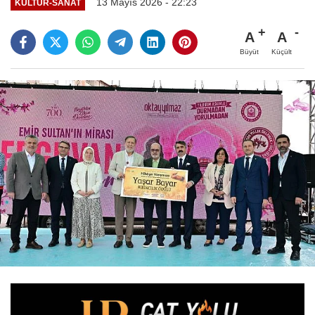
13 Mayıs 2026 - 22:23
KÜLTÜR-SANAT
A
A
Büyüt
Küçült