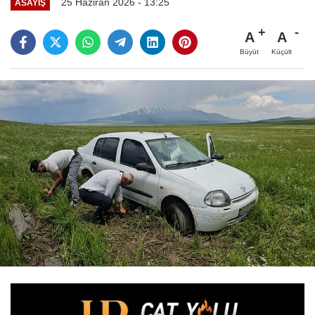
25 Haziran 2026 - 13:25
ASAYİŞ
A
A
Büyüt
Küçült