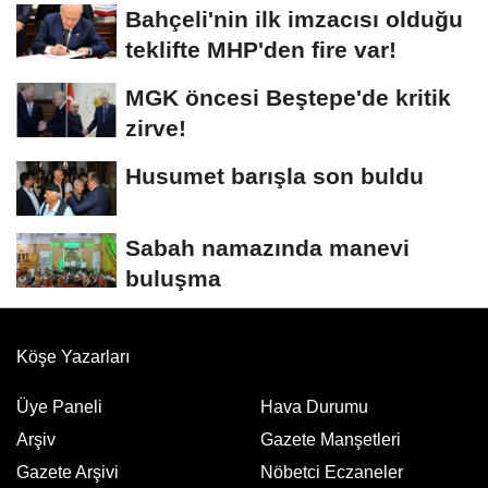
Bahçeli'nin ilk imzacısı olduğu
teklifte MHP'den fire var!
MGK öncesi Beştepe'de kritik
zirve!
Husumet barışla son buldu
Sabah namazında manevi
buluşma
Köşe Yazarları
Üye Paneli
Hava Durumu
Arşiv
Gazete Manşetleri
Gazete Arşivi
Nöbetci Eczaneler