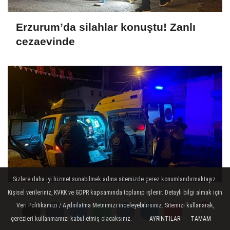
Erzurum’da silahlar konuştu! Zanlı
cezaevinde
Sizlere daha iyi hizmet sunabilmek adına sitemizde çerez konumlandırmaktayız.
Kişisel verileriniz, KVKK ve GDPR kapsamında toplanıp işlenir. Detaylı bilgi almak için
Yaylada rahatsızlanınca ekipler
Veri Politikamızı / Aydınlatma Metnimizi inceleyebilirsiniz. Sitemizi kullanarak,
seferber oldu
çerezleri kullanmamızı kabul etmiş olacaksınız.
AYRINTILAR
TAMAM
Yorumlar
Yorumlar