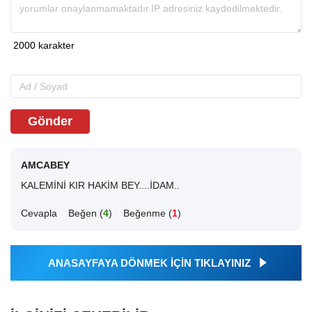
Gönder
AMCABEY
KALEMİNİ KIR HAKİM BEY....İDAM..
Cevapla
Beğen (
4
)
Beğenme (
1
)
ANASAYFAYA DÖNMEK İÇİN TIKLAYINIZ