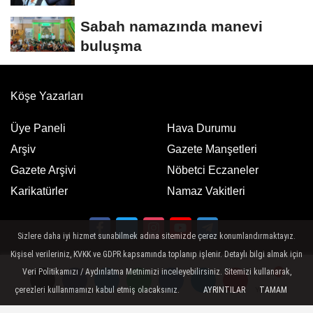
Sabah namazında manevi
buluşma
Köşe Yazarları
Üye Paneli
Hava Durumu
Arşiv
Gazete Manşetleri
Gazete Arşivi
Nöbetci Eczaneler
Karikatürler
Namaz Vakitleri
Sizlere daha iyi hizmet sunabilmek adına sitemizde çerez konumlandırmaktayız.
Kişisel verileriniz, KVKK ve GDPR kapsamında toplanıp işlenir. Detaylı bilgi almak için
Google Play
App Store
ücretsiz indirin
ücretsiz indirin
Veri Politikamızı / Aydınlatma Metnimizi inceleyebilirsiniz. Sitemizi kullanarak,
çerezleri kullanmamızı kabul etmiş olacaksınız.
AYRINTILAR
TAMAM
Yorumlar
Yorumlar