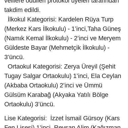
velilere ödülleri protokol üyeleri tarafından
takdim edildi.
İlkokul Kategorisi: Kardelen Rüya Turp
(Merkez Kars İlkokulu) - 1’inci,Taha Güneş
(Namık Kemal İlkokulu) - 2’inci ve Meryem
Güldeste Bayar (Mehmetçik İlkokulu) -
3’üncü.
Ortaokul Kategorisi: Zerya Üreyil (Şehit
Tugay Salgar Ortaokulu) 1’inci, Ela Ceylan
(Akbaba Ortaokulu) 2’inci ve Ümmü
Gülsüm Karabağ (Akyaka Yatılı Bölge
Ortaokulu) 3’üncü.
Lise Kategorisi: İzzet İsmail Gürsoy (Kars
Fen Lisesi) 1’inci, Revşan Alim (Kağızman