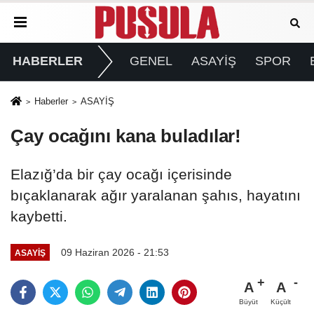
HABERLER
GENEL
ASAYİŞ
SPOR
Haberler
ASAYİŞ
Çay ocağını kana buladılar!
Elazığ’da bir çay ocağı içerisinde
bıçaklanarak ağır yaralanan şahıs, hayatını
kaybetti.
09 Haziran 2026 - 21:53
ASAYİŞ
A
A
Büyüt
Küçült