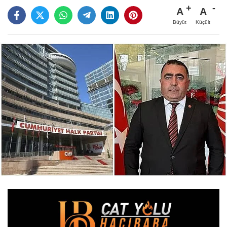
A
A
Büyüt
Küçült