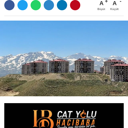
A
A
Büyüt
Küçült