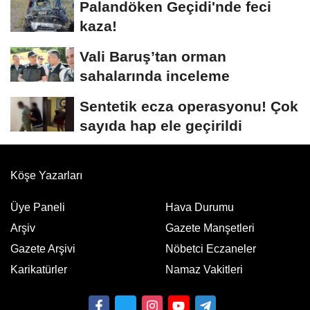
Palandöken Geçidi'nde feci
kaza!
Vali Baruş’tan orman
sahalarında inceleme
Sentetik ecza operasyonu! Çok
sayıda hap ele geçirildi
Köşe Yazarları
Üye Paneli
Hava Durumu
Arşiv
Gazete Manşetleri
Gazete Arşivi
Nöbetci Eczaneler
Karikatürler
Namaz Vakitleri