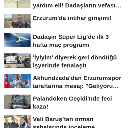
yardım eli! Dadaşların vefası
arşivlerden...
Erzurum'da intihar girişimi!
Dadaşın Süper Lig’de ilk 3
hafta maç programı
'İyiyim' diyerek geri döndüğü
işyerinde fenalaştı
Akhundzada’dan Erzurumspor
taraftarına mesaj: "Geliyorum
Dadaşlar!"...
Palandöken Geçidi'nde feci
kaza!
Vali Baruş’tan orman
sahalarında inceleme