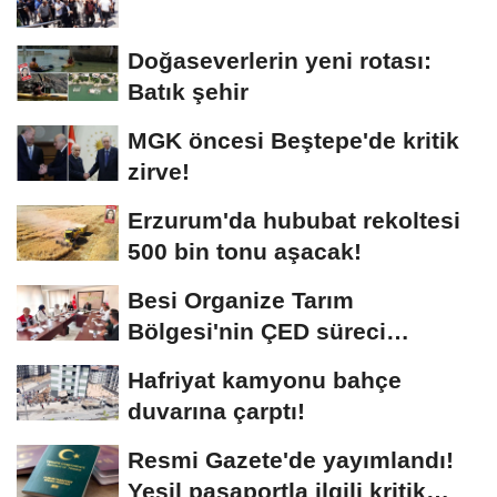
Doğaseverlerin yeni rotası:
Batık şehir
MGK öncesi Beştepe'de kritik
zirve!
Erzurum'da hububat rekoltesi
500 bin tonu aşacak!
Besi Organize Tarım
Bölgesi'nin ÇED süreci
masada
Hafriyat kamyonu bahçe
duvarına çarptı!
Resmi Gazete'de yayımlandı!
Yeşil pasaportla ilgili kritik