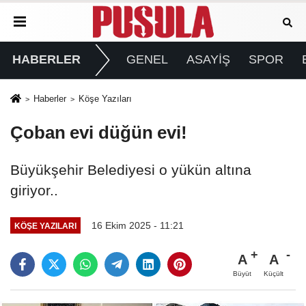
HABERLER
GENEL
ASAYİŞ
SPOR
Haberler
Köşe Yazıları
Çoban evi düğün evi!
Büyükşehir Belediyesi o yükün altına
giriyor..
16 Ekim 2025 - 11:21
KÖŞE YAZILARI
A
A
Büyüt
Küçült