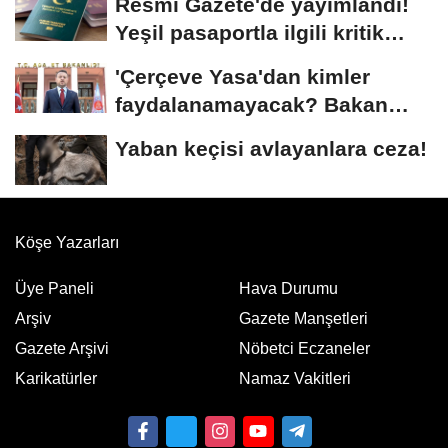
Resmi Gazete'de yayımlandı!
Yeşil pasaportla ilgili kritik
karar
'Çerçeve Yasa'dan kimler
faydalanamayacak? Bakan
Gürlek açıkladı
Yaban keçisi avlayanlara ceza!
Köşe Yazarları
Üye Paneli
Hava Durumu
Arşiv
Gazete Manşetleri
Gazete Arşivi
Nöbetci Eczaneler
Karikatürler
Namaz Vakitleri