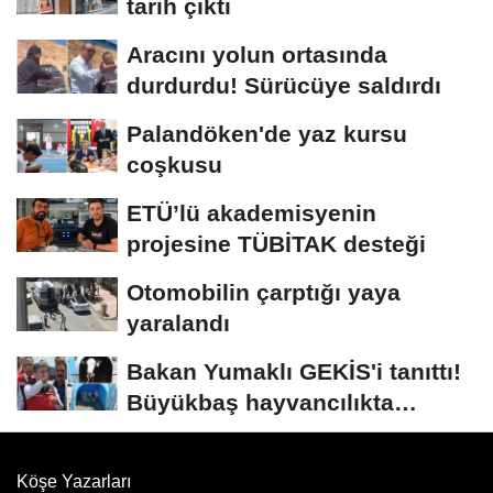
tarih çıktı
Aracını yolun ortasında
durdurdu! Sürücüye saldırdı
Palandöken'de yaz kursu
coşkusu
ETÜ’lü akademisyenin
projesine TÜBİTAK desteği
Otomobilin çarptığı yaya
yaralandı
Bakan Yumaklı GEKİS'i tanıttı!
Büyükbaş hayvancılıkta
"dijital...
Köşe Yazarları