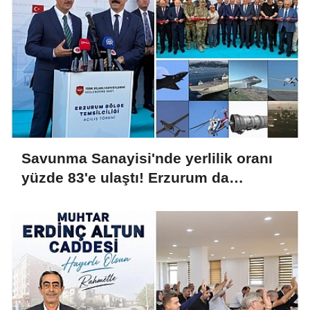
Savunma Sanayisi'nde yerlilik oranı
yüzde 83'e ulaştı! Erzurum da
ekosisteme dahil oluyor