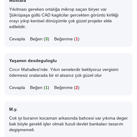
Mustafa
Yıkılması gereken ortalığa mikrop saçan biryer var
Şükrüpaşa güllü CAD kagitcilar gercekten görüntü kirliliği
orayı yıkıp kentsel dönüşümle çok güzel projeler elde
edilebilir..
Cevapla
Beğen (
3
)
Beğenme (
1
)
Yaşamın desdeguloglu
Cırcır Mahallesi'nde. Yıkın senelerdir bekliyoruz vergisini
ödemesiz oralarada bir el atsanız çok güzel olur
Cevapla
Beğen (
1
)
Beğenme (
2
)
M.y.
Cok iyi buranın kocaman arkasında bahcesi var yıkıma deger
bak böyle gerekli işler olmalı fuzuli devlet bankaları tasarım
degişmemeli.