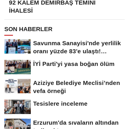
92 KALEM DEMİRBAŞ TEMİNİ
İHALESİ
SON HABERLER
Savunma Sanayisi'nde yerlilik
oranı yüzde 83'e ulaştı!
Erzurum da...
İYİ Parti'yi yasa boğan ölüm
Aziziye Belediye Meclisi’nden
vefa örneği
Tesislere inceleme
Erzurum'da sıvaların altından