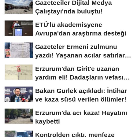
Gazeteciler Dijital Medya
Çalıştayı'nda buluştu!
ETÜ'lü akademisyene
Avrupa'dan araştırma desteği
Gazeteler Ermeni zulmünü
yazdı! Yaşanan acılar satırlara
böyle...
Erzurum'dan Girit'e uzanan
yardım eli! Dadaşların vefası
arşivlerden...
Bakan Gürlek açıkladı: İntihar
ve kaza süsü verilen ölümler!
Erzurum'da acı kaza! Hayatını
kaybetti
Kontrolden çıktı, menfeze