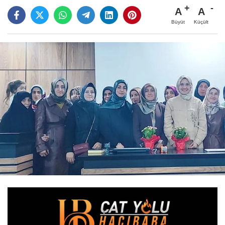
A
A
Büyüt
Küçült