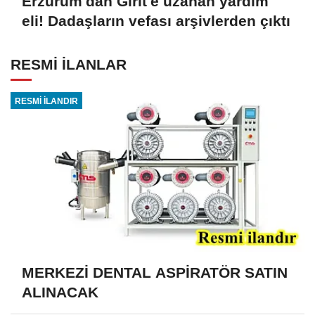
Erzurum'dan Girit'e uzanan yardım
eli! Dadaşların vefası arşivlerden çıktı
RESMİ İLANLAR
RESMİ İLANDIR
MERKEZİ DENTAL ASPİRATÖR SATIN
ALINACAK