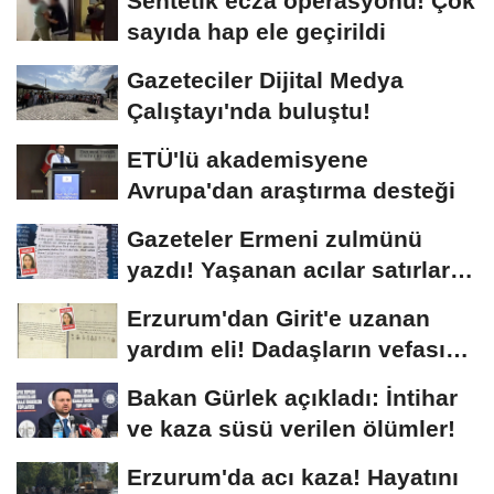
Sentetik ecza operasyonu! Çok
sayıda hap ele geçirildi
Gazeteciler Dijital Medya
Çalıştayı'nda buluştu!
ETÜ'lü akademisyene
Avrupa'dan araştırma desteği
Gazeteler Ermeni zulmünü
yazdı! Yaşanan acılar satırlara
böyle...
Erzurum'dan Girit'e uzanan
yardım eli! Dadaşların vefası
arşivlerden...
Bakan Gürlek açıkladı: İntihar
ve kaza süsü verilen ölümler!
Erzurum'da acı kaza! Hayatını