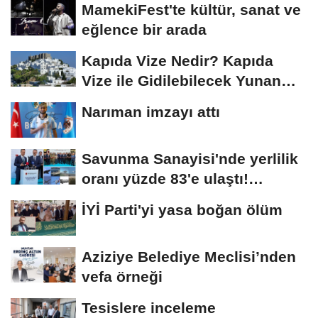
MamekiFest'te kültür, sanat ve
eğlence bir arada
Kapıda Vize Nedir? Kapıda
Vize ile Gidilebilecek Yunan
Adaları
Narıman imzayı attı
Savunma Sanayisi'nde yerlilik
oranı yüzde 83'e ulaştı!
Erzurum da...
İYİ Parti'yi yasa boğan ölüm
Aziziye Belediye Meclisi’nden
vefa örneği
Tesislere inceleme