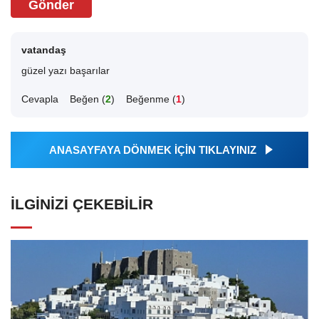
Gönder
vatandaş
güzel yazı başarılar
Cevapla
Beğen (
2
)
Beğenme (
1
)
ANASAYFAYA DÖNMEK İÇİN TIKLAYINIZ
İLGINIZI ÇEKEBILIR