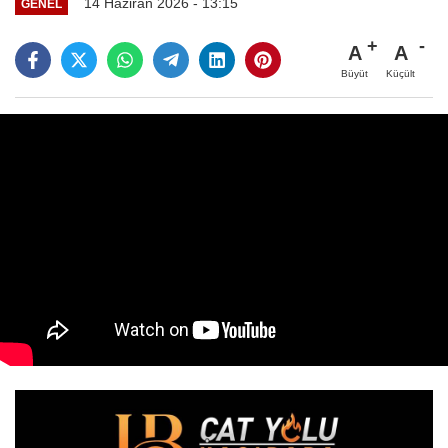
14 Haziran 2026 - 13:15
GENEL
A
A
Büyüt
Küçült