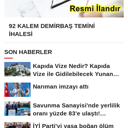
92 KALEM DEMİRBAŞ TEMİNİ
İHALESİ
SON HABERLER
Kapıda Vize Nedir? Kapıda
Vize ile Gidilebilecek Yunan
Adaları
Narıman imzayı attı
Savunma Sanayisi'nde yerlilik
oranı yüzde 83'e ulaştı!
Erzurum da...
İYİ Parti'yi yasa boğan ölüm