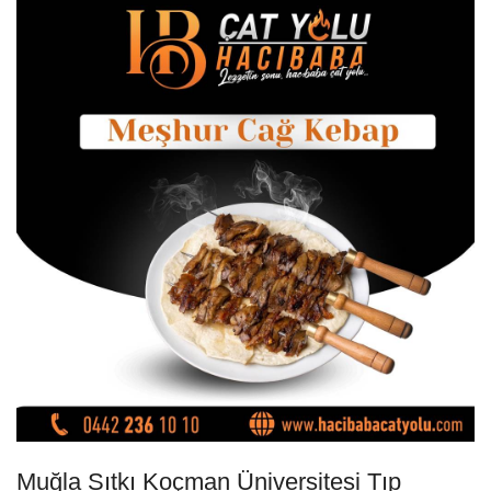
Muğla Sıtkı Koçman Üniversitesi Tıp