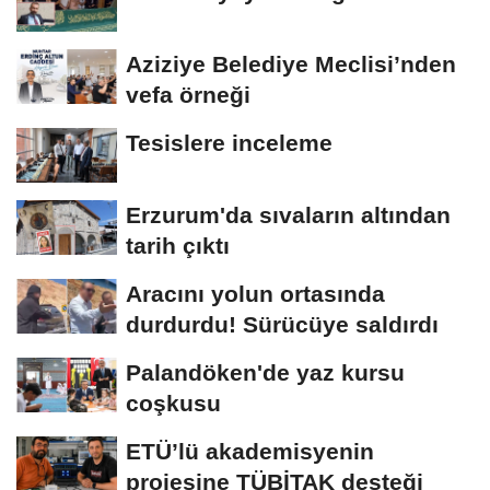
Aziziye Belediye Meclisi’nden
vefa örneği
Tesislere inceleme
Erzurum'da sıvaların altından
tarih çıktı
Aracını yolun ortasında
durdurdu! Sürücüye saldırdı
Palandöken'de yaz kursu
coşkusu
ETÜ’lü akademisyenin
projesine TÜBİTAK desteği