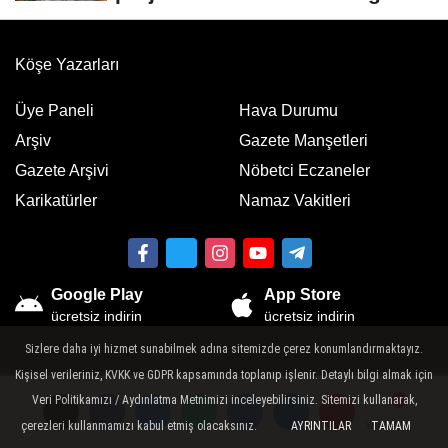
Köşe Yazarları
Üye Paneli
Hava Durumu
Arşiv
Gazete Manşetleri
Gazete Arşivi
Nöbetci Eczaneler
Karikatürler
Namaz Vakitleri
Google Play
App Store
ücretsiz indirin
ücretsiz indirin
Sizlere daha iyi hizmet sunabilmek adına sitemizde çerez konumlandırmaktayız.
Kişisel verileriniz, KVKK ve GDPR kapsamında toplanıp işlenir. Detaylı bilgi almak için
Veri Politikamızı / Aydınlatma Metnimizi inceleyebilirsiniz. Sitemizi kullanarak,
Künye
İletişim
Gizlilik Politikası
çerezleri kullanmamızı kabul etmiş olacaksınız.
AYRINTILAR
TAMAM
Yorumlar
Yorumlar