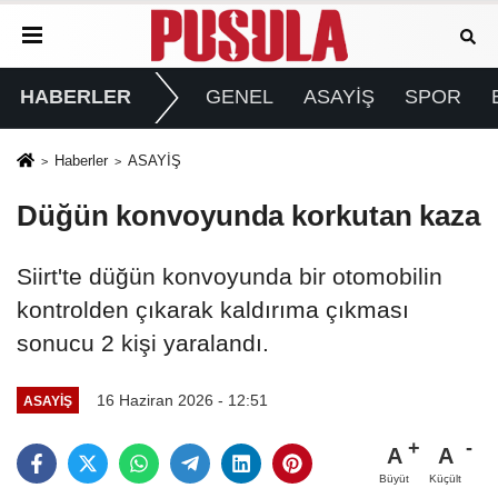
HABERLER
GENEL
ASAYİŞ
SPOR
Haberler
ASAYİŞ
Düğün konvoyunda korkutan kaza
Siirt'te düğün konvoyunda bir otomobilin
kontrolden çıkarak kaldırıma çıkması
sonucu 2 kişi yaralandı.
16 Haziran 2026 - 12:51
ASAYİŞ
A
A
Büyüt
Küçült