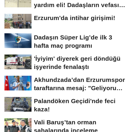
yardım eli! Dadaşların vefası
arşivlerden...
Erzurum'da intihar girişimi!
Dadaşın Süper Lig’de ilk 3
hafta maç programı
'İyiyim' diyerek geri döndüğü
işyerinde fenalaştı
Akhundzada’dan Erzurumspor
taraftarına mesaj: "Geliyorum
Dadaşlar!"...
Palandöken Geçidi'nde feci
kaza!
Vali Baruş’tan orman
sahalarında inceleme