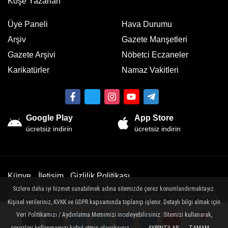
Köşe Yazarları
Üye Paneli
Hava Durumu
Arşiv
Gazete Manşetleri
Gazete Arşivi
Nöbetci Eczaneler
Karikatürler
Namaz Vakitleri
Google Play
App Store
ücretsiz indirin
ücretsiz indirin
Künye
İletişim
Gizlilik Politikası
Sizlere daha iyi hizmet sunabilmek adına sitemizde çerez konumlandırmaktayız.
Sitemizde bulunan yazı , video, fotoğraf ve haberlerin her hakkı saklıdır.
Kişisel verileriniz, KVKK ve GDPR kapsamında toplanıp işlenir. Detaylı bilgi almak için
İzinsiz veya kaynak gösterilemeden kullanılamaz.
Veri Politikamızı / Aydınlatma Metnimizi inceleyebilirsiniz. Sitemizi kullanarak,
çerezleri kullanmamızı kabul etmiş olacaksınız.
Yorumlar
Yorumlar