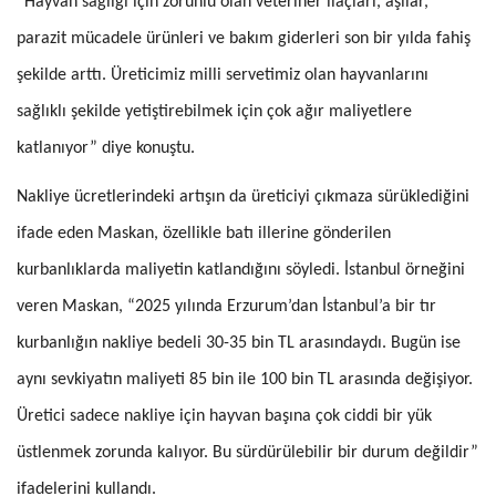
“Hayvan sağlığı için zorunlu olan veteriner ilaçları, aşılar,
parazit mücadele ürünleri ve bakım giderleri son bir yılda fahiş
şekilde arttı. Üreticimiz milli servetimiz olan hayvanlarını
sağlıklı şekilde yetiştirebilmek için çok ağır maliyetlere
katlanıyor” diye konuştu
.
Nakliye ücretlerindeki artışın da üreticiyi çıkmaza sürüklediğini
ifade eden Maskan, özellikle batı illerine gönderilen
kurbanlıklarda maliyetin ka
tlandığını söyledi. İstanbul örneğini
veren Maskan, “2025 yılında Erzurum’dan İstanbul’a bir tır
kurbanlığın nakliye bedeli 30-35 bin TL arasındaydı. Bugün ise
aynı sevkiyatın maliyeti 85 bin ile 100 bin TL arasında değişiyor.
Üretici sadece nakliye için hayvan başına çok ciddi bir yük
üstlenmek zorunda kalıyor. Bu sürdürülebilir bir durum değildir”
ifadelerini kullandı.