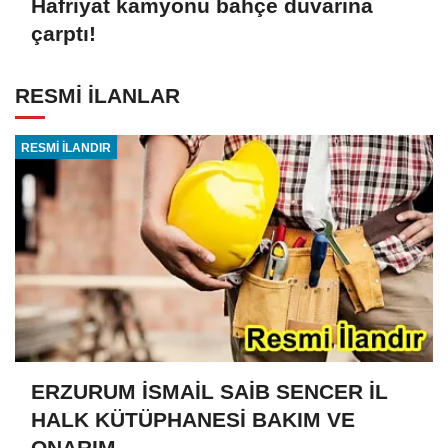
Hafriyat kamyonu bahçe duvarına
çarptı!
RESMİ İLANLAR
RESMİ İLANDIR
ERZURUM İSMAİL SAİB SENCER İL
HALK KÜTÜPHANESİ BAKIM VE
ONARIM...