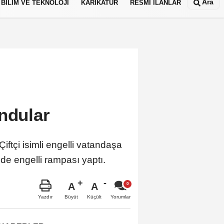
Ara
BİLİM VE TEKNOLOJİ
KARİKATÜR
RESMİ İLANLAR
ndular
iftçi isimli engelli vatandaşa
 de engelli rampası yaptı.
A
A
Büyüt
Küçült
Yazdır
Yorumlar