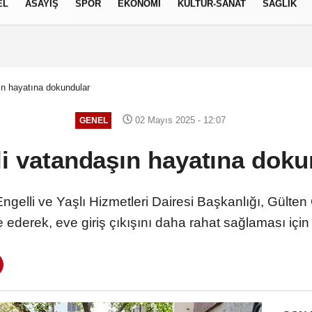
EL
ASAYİŞ
SPOR
EKONOMİ
KÜLTÜR-SANAT
SAĞLIK
9 AĞUSTOS 2026, PAZAR
ın hayatına dokundular
02 Mayıs 2025 - 12:07
GENEL
li vatandaşın hayatına doku
elli ve Yaşlı Hizmetleri Dairesi Başkanlığı, Gülten Ç
e ederek, eve giriş çıkışını daha rahat sağlaması için