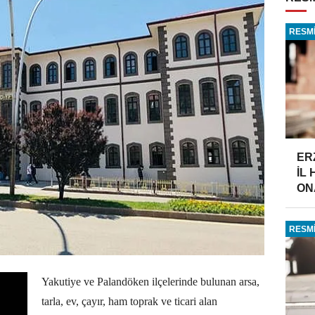
RESMİ
ER
İL
ONA
RESMİ
Yakutiye ve Palandöken ilçelerinde bulunan arsa,
tarla, ev, çayır, ham toprak ve ticari alan