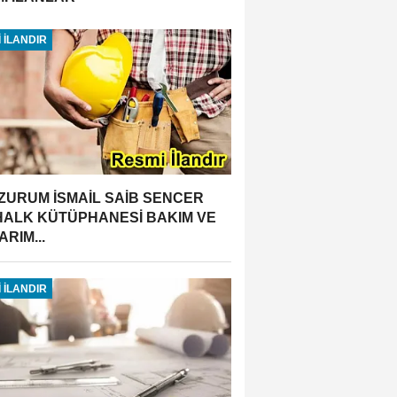
 İLANDIR
ZURUM İSMAİL SAİB SENCER
 HALK KÜTÜPHANESİ BAKIM VE
RIM...
 İLANDIR