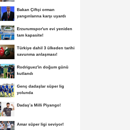
Bakan Çiftçi orman
yangınlarına karşı uyardı
Erzurumspor'un evi yeniden
tam kapasite!
Türkiye dahil 3 ülkeden tarihi
savunma anlaşması!
Rodriguez'in doğum günü
kutlandı
Genç dadaşlar süper lig
yolunda
Dadaş’a Milli Piyango!
Amar süper ligi seviyor!