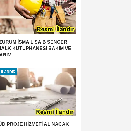
ZURUM İSMAİL SAİB SENCER
 HALK KÜTÜPHANESİ BAKIM VE
RIM...
 İLANDIR
ÜD PROJE HİZMETİ ALINACAK