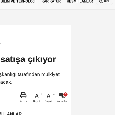
Ara
BİLİM VE TEKNOLOJİ
KARİKATÜR
RESMİ İLANLAR
7
satışa çıkıyor
şkanlığı tarafından mülkiyeti
lacak.
A
A
Büyüt
Küçült
Yazdır
Yorumlar
İ İLANLAR