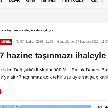
EL
ASAYİŞ
SPOR
EKONOMİ
KÜLTÜR-SANAT
SAĞLIK
7 AĞUSTOS 2026, CUMA
zine taşınmazı ihaleyle satışa çıkıyor
07 Haziran 2026 - 11:07
Güncelleme: 07 Haziran 2026 - 11:0
GENEL
 hazine taşınmazı ihaleyle 
 İklim Değişikliği İl Müdürlüğü Milli Emlak Dairesi Ba
e’ye ait 47 taşınmaz açık teklif usulüyle satışa çıkarı
RESM