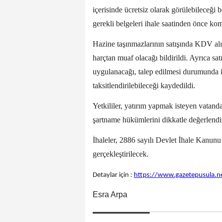
içerisinde ücretsiz olarak görülebileceği be
gerekli belgeleri ihale saatinden önce kom
Hazine taşınmazlarının satışında KDV alın
harçtan muaf olacağı bildirildi. Ayrıca s
uygulanacağı, talep edilmesi durumunda ise
taksitlendirilebileceği kaydedildi.
Yetkililer, yatırım yapmak isteyen vatanda
şartname hükümlerini dikkatle değerlendir
İhaleler, 2886 sayılı Devlet İhale Kanun
gerçekleştirilecek.
Detaylar için :
https://www.gazetepusula.ne
Esra Arpa