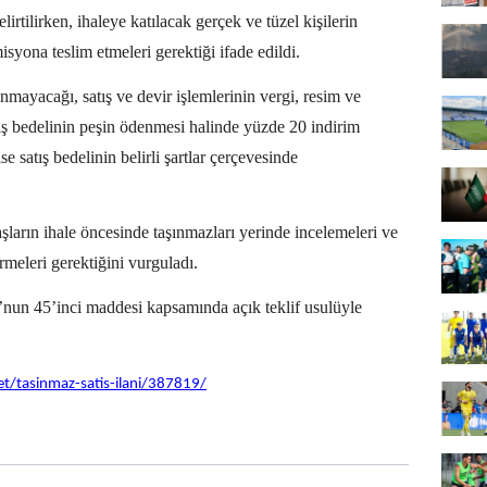
lirtilirken, ihaleye katılacak gerçek ve tüzel kişilerin
isyona teslim etmeleri gerektiği ifade edildi.
mayacağı, satış ve devir işlemlerinin vergi, resim ve
atış bedelinin peşin ödenmesi halinde yüzde 20 indirim
 satış bedelinin belirli şartlar çerçevesinde
şların ihale öncesinde taşınmazları yerinde incelemeleri ve
meleri gerektiğini vurguladı.
u’nun 45’inci maddesi kapsamında açık teklif usulüyle
t/tasinmaz-satis-ilani/387819/