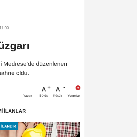
11:09
üzgarı
eli Medrese'de düzenlenen
 sahne oldu.
A
A
Büyüt
Küçült
Yazdır
Yorumlar
İ İLANLAR
 İLANDIR