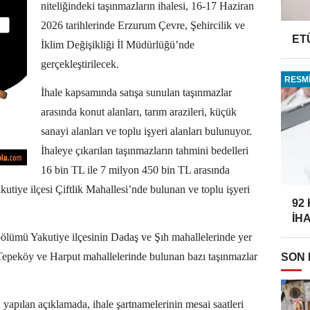
niteliğindeki taşınmazların ihalesi, 16-17 Haziran
2026 tarihlerinde Erzurum Çevre, Şehircilik ve
ET
İklim Değişikliği İl Müdürlüğü’nde
gerçekleştirilecek.
RESMİ
İhale kapsamında satışa sunulan taşınmazlar
arasında konut alanları, tarım arazileri, küçük
sanayi alanları ve toplu işyeri alanları bulunuyor.
İhaleye çıkarılan taşınmazların tahmini bedelleri
16 bin TL ile 7 milyon 450 bin TL arasında
kutiye ilçesi Çiftlik Mahallesi’nde bulunan ve toplu işyeri
92
İH
 bölümü Yakutiye ilçesinin Dadaş ve Şıh mahallelerinde yer
 Tepeköy ve Harput mahallelerinde bulunan bazı taşınmazlar
SON
 yapılan açıklamada, ihale şartnamelerinin mesai saatleri