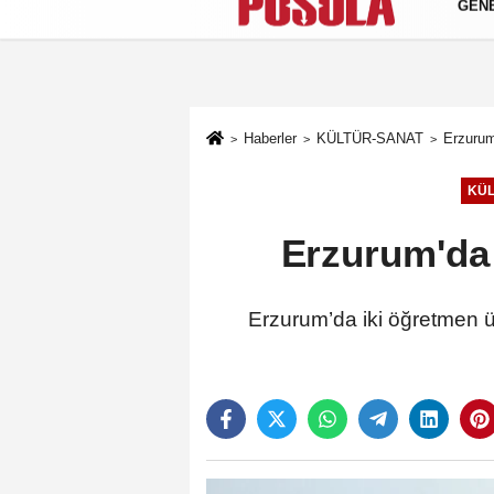
GEN
Künye
İletişim
Gizlilik Politikası
Haberler
KÜLTÜR-SANAT
Erzurum
KÜL
Erzurum'da 
Erzurum’da iki öğretmen ülk