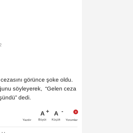
2
 cezasını görünce şoke oldu.
duğunu söyleyerek, “Gelen ceza
üşündü” dedi.
A
A
Büyüt
Küçült
Yazdır
Yorumlar