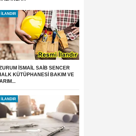
 İLANDIR
ZURUM İSMAİL SAİB SENCER
 HALK KÜTÜPHANESİ BAKIM VE
RIM...
 İLANDIR