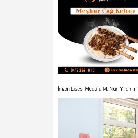
İmam Lisesi Müdürü M. Nuri Yıldırım, d