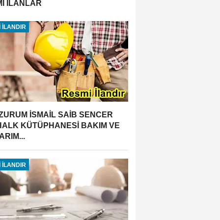
İ İLANLAR
 İLANDIR
ZURUM İSMAİL SAİB SENCER
 HALK KÜTÜPHANESİ BAKIM VE
RIM...
 İLANDIR