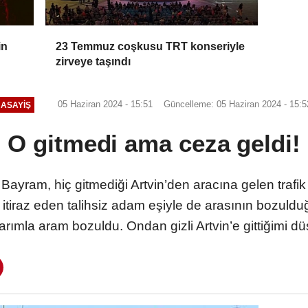
in
23 Temmuz coşkusu TRT konseriyle
zirveye taşındı
05 Haziran 2024 - 15:51
Güncelleme: 05 Haziran 2024 - 15:5
ASAYİŞ
O gitmedi ama ceza geldi!
ayram, hiç gitmediği Artvin’den aracına gelen trafik
 itiraz eden talihsiz adam eşiyle de arasının bozul
ımla aram bozuldu. Ondan gizli Artvin’e gittiğimi d