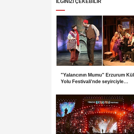
İLGINIZI ÇEKEBILIR
"Yalancının Mumu" Erzurum Kül
Yolu Festivali'nde seyirciyle
buluşacak