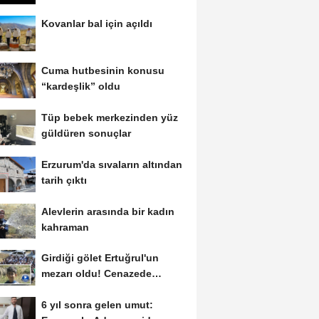
Kovanlar bal için açıldı
Cuma hutbesinin konusu
“kardeşlik” oldu
Tüp bebek merkezinden yüz
güldüren sonuçlar
Erzurum'da sıvaların altından
tarih çıktı
Alevlerin arasında bir kadın
kahraman
Girdiği gölet Ertuğrul'un
mezarı oldu! Cenazede
gözyaşları sel...
6 yıl sonra gelen umut: