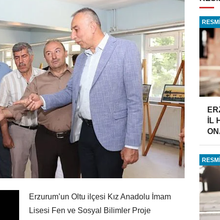
RESMİ
ER
İL
ONA
RESMİ
Erzurum’un Oltu ilçesi Kız Anadolu İmam
Lisesi Fen ve Sosyal Bilimler Proje