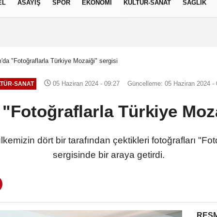
EL
ASAYİŞ
SPOR
EKONOMİ
KÜLTÜR-SANAT
SAĞLIK
7 AĞUSTOS 2026, CUMA
'da "Fotoğraflarla Türkiye Mozaiği" sergisi
05 Haziran 2024 - 09:27
Güncelleme: 05 Haziran 2024 - 
TÜR-SANAT
"Fotoğraflarla Türkiye Moza
emizin dört bir tarafından çektikleri fotoğrafları "Fo
sergisinde bir araya getirdi.
RESM