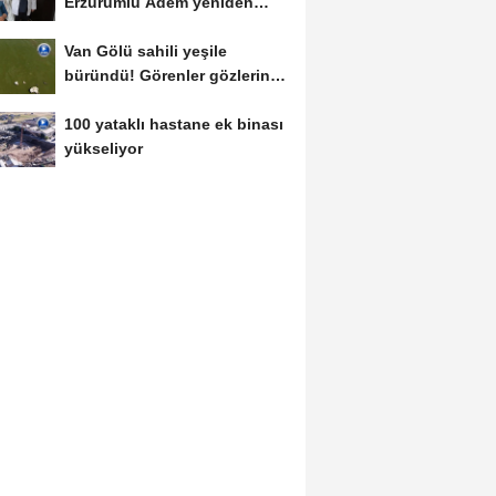
Erzurumlu Adem yeniden
hayata tutundu
Van Gölü sahili yeşile
büründü! Görenler gözlerine
inanamadı
100 yataklı hastane ek binası
yükseliyor