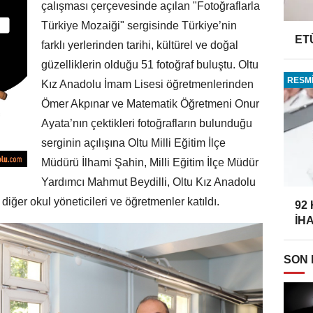
çalışması çerçevesinde açılan "Fotoğraflarla
Türkiye Mozaiği" sergisinde Türkiye’nin
ET
farklı yerlerinden tarihi, kültürel ve doğal
güzelliklerin olduğu 51 fotoğraf buluştu. Oltu
RESMİ
Kız Anadolu İmam Lisesi öğretmenlerinden
Ömer Akpınar ve Matematik Öğretmeni Onur
Ayata’nın çektikleri fotoğrafların bulunduğu
serginin açılışına Oltu Milli Eğitim İlçe
Müdürü İlhami Şahin, Milli Eğitim İlçe Müdür
Yardımcı Mahmut Beydilli, Oltu Kız Anadolu
iğer okul yöneticileri ve öğretmenler katıldı.
92
İH
SON