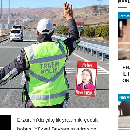
RESM
RESMİ
ER
İL
ONA
RESMİ
Erzurum’da çiftçilik yapan iki çocuk
babası Yüksel Bayram’ın adresine