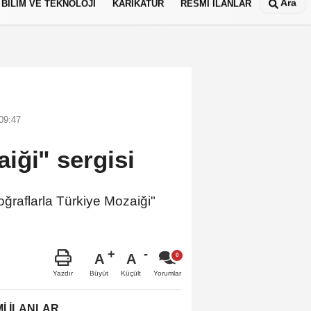
Ara
BİLİM VE TEKNOLOJİ
KARİKATÜR
RESMİ İLANLAR
09:47
iği" sergisi
toğraflarla Türkiye Mozaiği"
A
A
Büyüt
Küçült
Yazdır
Yorumlar
İ İLANLAR