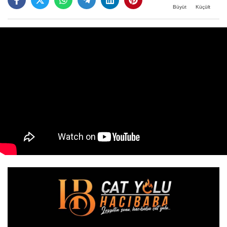
Büyüt
Küçült