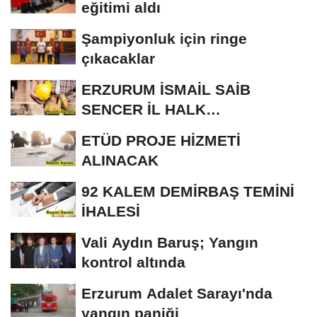
eğitimi aldı
Şampiyonluk için ringe
çıkacaklar
ERZURUM İSMAİL SAİB
SENCER İL HALK
KÜTÜPHANESİ BAKIM VE
ETÜD PROJE HİZMETİ
ONARIM...
ALINACAK
92 KALEM DEMİRBAŞ TEMİNİ
İHALESİ
Vali Aydın Baruş; Yangın
kontrol altında
Erzurum Adalet Sarayı'nda
yangın paniği