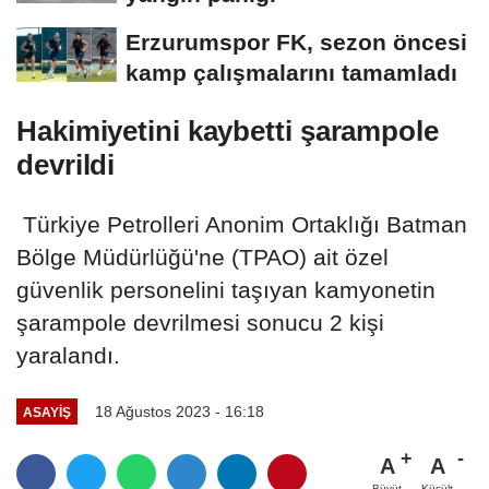
Erzurumspor FK, sezon öncesi
kamp çalışmalarını tamamladı
Hakimiyetini kaybetti şarampole
devrildi
Türkiye Petrolleri Anonim Ortaklığı Batman
Bölge Müdürlüğü'ne (TPAO) ait özel
güvenlik personelini taşıyan kamyonetin
şarampole devrilmesi sonucu 2 kişi
yaralandı.
18 Ağustos 2023 - 16:18
ASAYİŞ
A
A
Büyüt
Küçült