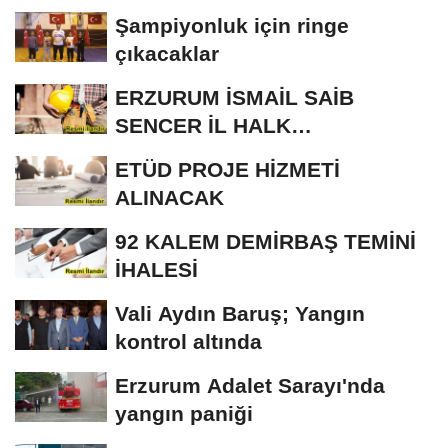
Şampiyonluk için ringe
çıkacaklar
ERZURUM İSMAİL SAİB
SENCER İL HALK
KÜTÜPHANESİ BAKIM VE
ETÜD PROJE HİZMETİ
ONARIM...
ALINACAK
92 KALEM DEMİRBAŞ TEMİNİ
İHALESİ
Vali Aydın Baruş; Yangın
kontrol altında
Erzurum Adalet Sarayı'nda
yangın paniği