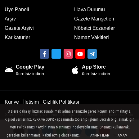
Üye Paneli
Hava Durumu
Arşiv
Gazete Manşetleri
Gazete Arşivi
Nöbetci Eczaneler
Karikatürler
Namaz Vakitleri
Google Play
App Store
ücretsiz indirin
ücretsiz indirin
Künye
İletişim
Gizlilik Politikası
Sizlere daha iyi hizmet sunabilmek adına sitemizde çerez konumlandırmaktayız.
Sitemizde bulunan yazı , video, fotoğraf ve haberlerin her hakkı saklıdır.
Kişisel verileriniz, KVKK ve GDPR kapsamında toplanıp işlenir. Detaylı bilgi almak için
İzinsiz veya kaynak gösterilemeden kullanılamaz.
Veri Politikamızı / Aydınlatma Metnimizi inceleyebilirsiniz. Sitemizi kullanarak,
çerezleri kullanmamızı kabul etmiş olacaksınız.
AYRINTILAR
TAMAM
Yorumlar
Yorumlar