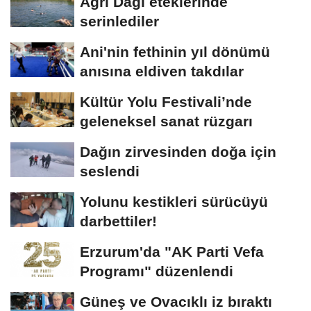
Ağrı Dağı eteklerinde
serinlediler
Ani'nin fethinin yıl dönümü
anısına eldiven takdılar
Kültür Yolu Festivali’nde
geleneksel sanat rüzgarı
Dağın zirvesinden doğa için
seslendi
Yolunu kestikleri sürücüyü
darbettiler!
Erzurum'da "AK Parti Vefa
Programı" düzenlendi
Güneş ve Ovacıklı iz bıraktı