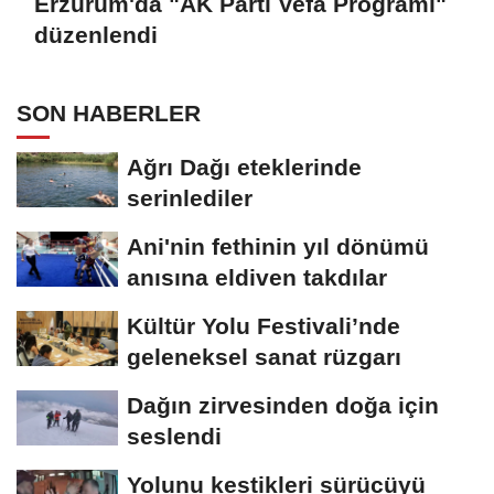
Erzurum'da "AK Parti Vefa Programı"
düzenlendi
SON HABERLER
Ağrı Dağı eteklerinde
serinlediler
Ani'nin fethinin yıl dönümü
anısına eldiven takdılar
Kültür Yolu Festivali’nde
geleneksel sanat rüzgarı
Dağın zirvesinden doğa için
seslendi
Yolunu kestikleri sürücüyü