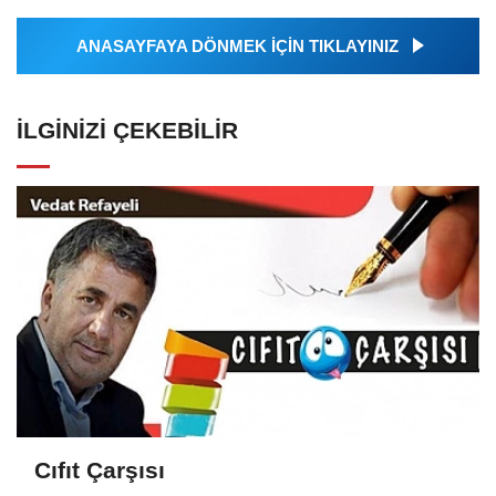
ANASAYFAYA DÖNMEK İÇİN TIKLAYINIZ
İLGINIZI ÇEKEBILIR
Cıfıt Çarşısı