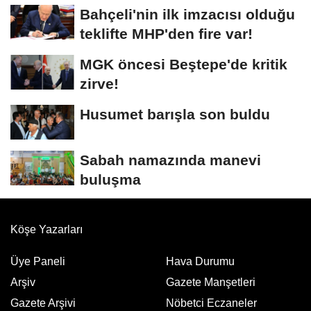
Bahçeli'nin ilk imzacısı olduğu
teklifte MHP'den fire var!
MGK öncesi Beştepe'de kritik
zirve!
Husumet barışla son buldu
Sabah namazında manevi
buluşma
Köşe Yazarları
Üye Paneli
Hava Durumu
Arşiv
Gazete Manşetleri
Gazete Arşivi
Nöbetci Eczaneler