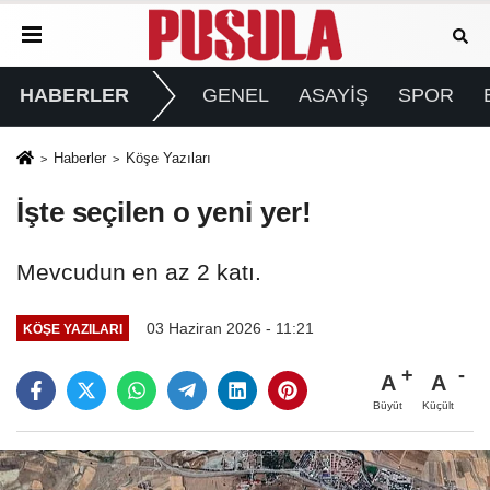
HABERLER
GENEL
ASAYİŞ
SPOR
Haberler
Köşe Yazıları
İşte seçilen o yeni yer!
Mevcudun en az 2 katı.
03 Haziran 2026 - 11:21
KÖŞE YAZILARI
A
A
Büyüt
Küçült