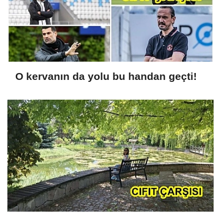
O kervanın da yolu bu handan geçti!