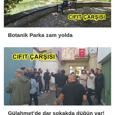
Botanik Parka zam yolda
Gülahmet’de dar sokakda düğün var!