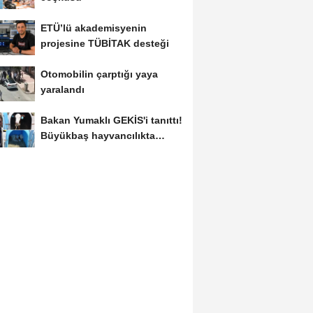
ETÜ’lü akademisyenin
projesine TÜBİTAK desteği
Otomobilin çarptığı yaya
yaralandı
Bakan Yumaklı GEKİS'i tanıttı!
Büyükbaş hayvancılıkta
"dijital...