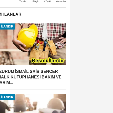
Büyüt
Küçült
Yazdır
Yorumlar
İ İLANLAR
 İLANDIR
ZURUM İSMAİL SAİB SENCER
 HALK KÜTÜPHANESİ BAKIM VE
RIM...
 İLANDIR