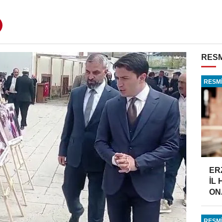
RESM
RESMİ
ER
İL
ONA
RESMİ