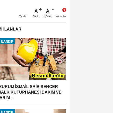
A
A
Büyüt
Küçült
Yazdır
Yorumlar
İ İLANLAR
 İLANDIR
ZURUM İSMAİL SAİB SENCER
 HALK KÜTÜPHANESİ BAKIM VE
RIM...
 İLANDIR