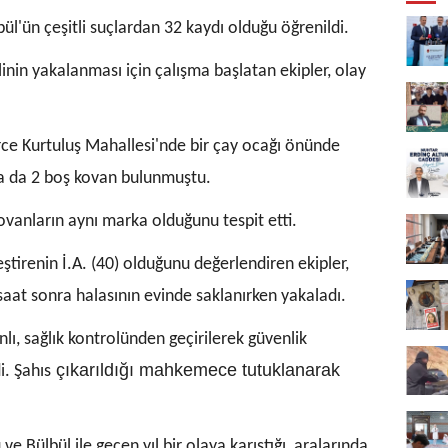
ül'ün çeşitli suçlardan 32 kaydı olduğu öğrenildi.
nin yakalanması için çalışma başlatan ekipler, olay
rce Kurtuluş Mahallesi'nde bir çay ocağı önünde
yda da 2 boş kovan bulunmuştu.
kovanların aynı marka olduğunu tespit etti.
ştirenin İ.A. (40) olduğunu değerlendiren ekipler,
 saat sonra halasının evinde saklanırken yakaladı.
lı, sağlık kontrolünden geçirilerek güvenlik
çıkarıldığı mahkemece tutuklanarak
i. Şahıs
ve Bülbül ile geçen yıl bir olaya karıştığı, aralarında