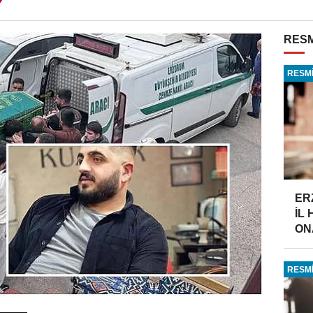
RESM
RESMİ
ER
İL
ONA
RESMİ