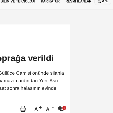
Ara
BİLİM VE TEKNOLOJİ
KARİKATÜR
RESMİ İLANLAR
prağa verildi
üllüce Camisi önünde silahla
namazın ardından Yeni Asri
 saat sonra halasının evinde
A
A