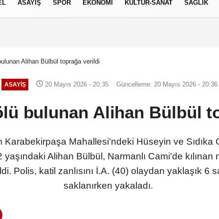
EL
ASAYİŞ
SPOR
EKONOMİ
KÜLTÜR-SANAT
SAĞLIK
7 AĞUSTOS 2026, CUMA
ulunan Alihan Bülbül toprağa verildi
20 Mayıs 2026 - 20:35
Güncelleme: 20 Mayıs 2026 - 20:36
ASAYİŞ
lü bulunan Alihan Bülbül to
 Karabekirpaşa Mahallesi'ndeki Hüseyin ve Sıdıka G
 yaşındaki Alihan Bülbül, Narmanlı Cami'de kılınan 
di. Polis, katil zanlısını İ.A. (40) olaydan yaklaşık 6
saklanırken yakaladı.