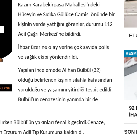
Kazım Karabekirpaşa Mahallesi'ndeki
Hüseyin ve Sıdıka Güllüce Camisi önünde bir
kişinin yerde yattığını görenler, durumu 112
Acil Çağrı Merkezi'ne bildirdi.
ET
İhbar üzerine olay yerine çok sayıda polis
RESMİ
ve sağlık ekibi yönlendirildi.
Yapılan incelemede Alihan Bülbül (32)
olduğu belirlenen kişinin silahla kafasından
vurulduğu ve yaşamını yitirdiği tespit edildi.
Bülbül'ün cenazesinin yanında bir de
92
İH
lırken Bülbül'ün yakınları fenalık geçirdi.Cenaze,
SON
in Erzurum Adli Tıp Kurumuna kaldırıldı.