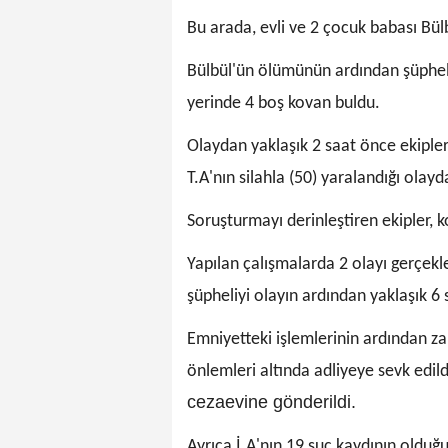
Bu arada, evli ve 2 çocuk babası Bülb
Bülbül'ün ölümünün ardından şüpheli
yerinde 4 boş kovan buldu.
Olaydan yaklaşık 2 saat önce ekiple
T.A'nın silahla (50) yaralandığı ola
Soruşturmayı derinleştiren ekipler, 
Yapılan çalışmalarda 2 olayı gerçekle
şüpheliyi olayın ardından yaklaşık 6
Emniyetteki işlemlerinin ardından zan
önlemleri altında adliyeye sevk edild
cezaevine gönderildi.
Ayrıca İ.A'nın 19 suç kaydının olduğu 