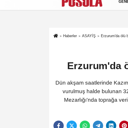
GEN
Künye
İletişim
Gizlilik Politikası
Haberler
ASAYİŞ
Erzurum'da ölü b
Erzurum'da ö
Dün akşam saatlerinde Kazım
vurulmuş halde bulunan 32
Mezarlığı'nda toprağa veril