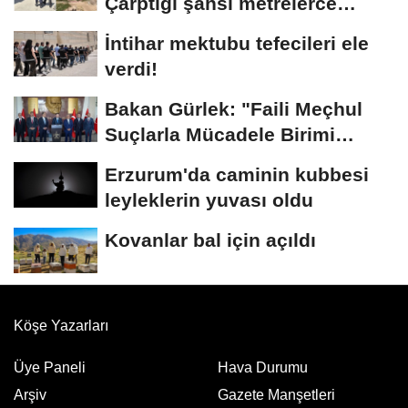
Çarptığı şahsı metrelerce
sürükledi
İntihar mektubu tefecileri ele
verdi!
Bakan Gürlek: "Faili Meçhul
Suçlarla Mücadele Birimi
kurduk"
Erzurum'da caminin kubbesi
leyleklerin yuvası oldu
Kovanlar bal için açıldı
Köşe Yazarları
Üye Paneli
Hava Durumu
Arşiv
Gazete Manşetleri