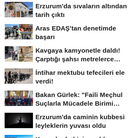
Erzurum'da sıvaların altından
tarih çıktı
Aras EDAŞ’tan denetimde
başarı
Kavgaya kamyonetle daldı!
Çarptığı şahsı metrelerce
sürükledi
İntihar mektubu tefecileri ele
verdi!
Bakan Gürlek: "Faili Meçhul
Suçlarla Mücadele Birimi
kurduk"
Erzurum'da caminin kubbesi
leyleklerin yuvası oldu