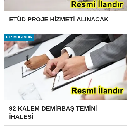
ETÜD PROJE HİZMETİ ALINACAK
RESMİ İLANDIR
92 KALEM DEMİRBAŞ TEMİNİ
İHALESİ