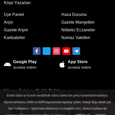
Köşe Yazarları
Üye Paneli
Hava Durumu
Arşiv
Gazete Manşetleri
Gazete Arşivi
Nöbetci Eczaneler
Karikatürler
Namaz Vakitleri
Google Play
App Store
ücretsiz indirin
ücretsiz indirin
Künye
İletişim
Gizlilik Politikası
Sizlere daha iyi hizmet sunabilmek adına sitemizde çerez konumlandırmaktayız.
Sitemizde bulunan yazı , video, fotoğraf ve haberlerin her hakkı saklıdır.
Kişisel verileriniz, KVKK ve GDPR kapsamında toplanıp işlenir. Detaylı bilgi almak için
İzinsiz veya kaynak gösterilemeden kullanılamaz.
Veri Politikamızı / Aydınlatma Metnimizi inceleyebilirsiniz. Sitemizi kullanarak,