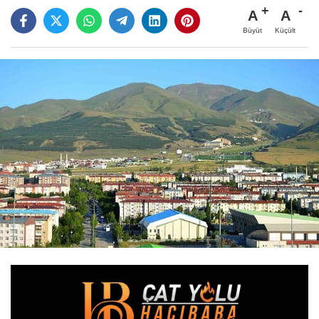
A
A
Büyüt
Küçült