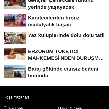
Gençler Çanakkale ruhunu
yerinde yaşayacak
Karatecilerden bronz
madalyalık başarı
Yaz kulüplerinde dolu dolu tatil
ERZURUM TÜKETİCİ
MAHKEMESİ'NDEN DURUŞMA
İLANI
Baraj gölünde cansız bedeni
bulundu
Köşe Yazarları
Üye Paneli
Hava Durumu