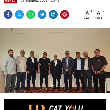
05 Temmuz 2026 - 10:41
GENEL
A
A
Büyüt
Küçült