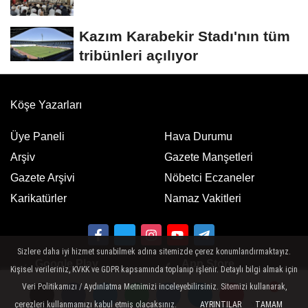
Kazım Karabekir Stadı'nın tüm
tribünleri açılıyor
Köşe Yazarları
Üye Paneli
Hava Durumu
Arşiv
Gazete Manşetleri
Gazete Arşivi
Nöbetci Eczaneler
Karikatürler
Namaz Vakitleri
Sizlere daha iyi hizmet sunabilmek adına sitemizde çerez konumlandırmaktayız.
Google Play
App Store
Kişisel verileriniz, KVKK ve GDPR kapsamında toplanıp işlenir. Detaylı bilgi almak için
ücretsiz indirin
ücretsiz indirin
Veri Politikamızı / Aydınlatma Metnimizi inceleyebilirsiniz. Sitemizi kullanarak,
çerezleri kullanmamızı kabul etmiş olacaksınız.
AYRINTILAR
TAMAM
Yorumlar
Yorumlar