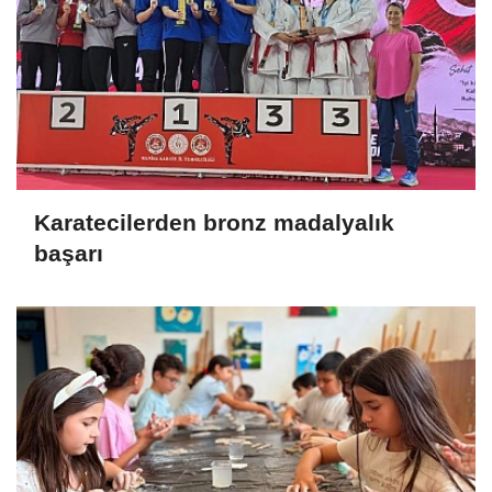
Karatecilerden bronz madalyalık
başarı