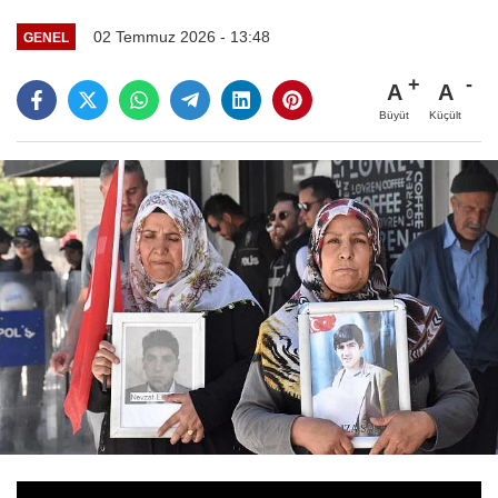
02 Temmuz 2026 - 13:48
GENEL
A
A
Büyüt
Küçült