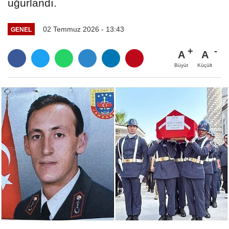
uğurlandı.
02 Temmuz 2026 - 13:43
GENEL
A
A
Büyüt
Küçült