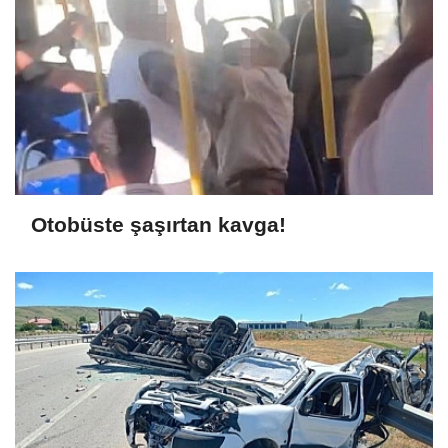
Otobüste şaşırtan kavga!