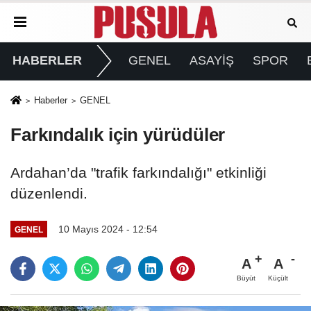
HABERLER
GENEL
ASAYİŞ
SPOR
Haberler
GENEL
Farkındalık için yürüdüler
Ardahan’da "trafik farkındalığı" etkinliği
düzenlendi.
10 Mayıs 2024 - 12:54
GENEL
A
A
Büyüt
Küçült