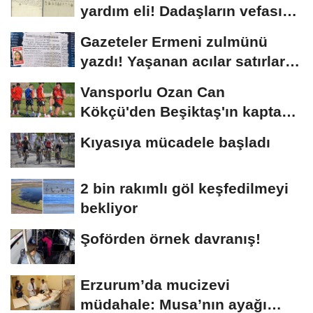
yardım eli! Dadaşların vefası
arşivlerden...
Gazeteler Ermeni zulmünü
yazdı! Yaşanan acılar satırlara
böyle...
Vansporlu Ozan Can
Kökçü'den Beşiktaş'ın kaptanı
kardeşi Orkun'a...
Kıyasıya mücadele başladı
2 bin rakımlı göl keşfedilmeyi
bekliyor
Şoförden örnek davranış!
Erzurum’da mucizevi
müdahale: Musa’nın ayağı