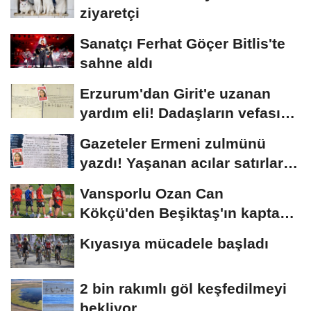
ziyaretçi
Sanatçı Ferhat Göçer Bitlis'te
sahne aldı
Erzurum'dan Girit'e uzanan
yardım eli! Dadaşların vefası
arşivlerden...
Gazeteler Ermeni zulmünü
yazdı! Yaşanan acılar satırlara
böyle...
Vansporlu Ozan Can
Kökçü'den Beşiktaş'ın kaptanı
kardeşi Orkun'a...
Kıyasıya mücadele başladı
2 bin rakımlı göl keşfedilmeyi
bekliyor