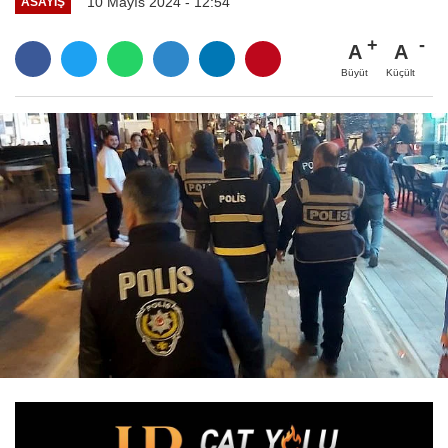
10 Mayıs 2024 - 12:54
ASAYİŞ
A
A
Büyüt
Küçült